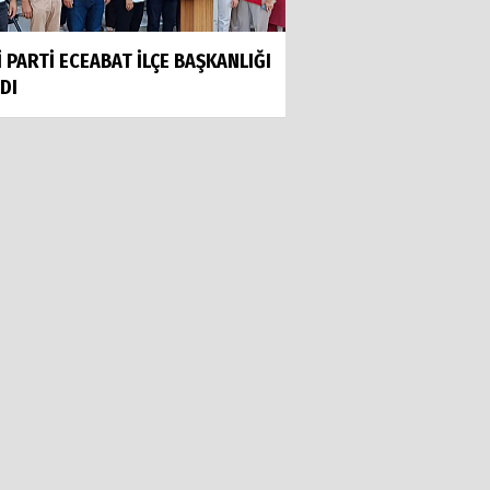
İ PARTİ ECEABAT İLÇE BAŞKANLIĞI
Bülent TURAN
DI
YENİ ANAYASA: TARİHİ BİR
SORUMLULUK
Kadir KENAR
İÇİ BENİ YAKAR, DIŞI SENİ!