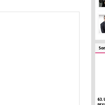
GÖST
So
63.