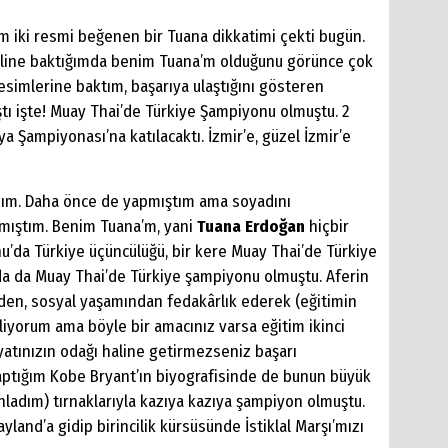
 iki resmi beğenen bir Tuana dikkatimi çekti bugün.
rofiline baktığımda benim Tuana’m olduğunu görünce çok
simlerine baktım, başarıya ulaştığını gösteren
ştı işte! Muay Thai’de Türkiye Şampiyonu olmuştu. 2
a Şampiyonası’na katılacaktı. İzmir’e, güzel İzmir’e
dım. Daha önce de yapmıştım ama soyadını
amıştım. Benim Tuana’m, yani
Tuana Erdoğan
hiçbir
’da Türkiye üçüncülüğü, bir kere Muay Thai’de Türkiye
a da Muay Thai’de Türkiye şampiyonu olmuştu. Aferin
den, sosyal yaşamından fedakârlık ederek (eğitimin
iyorum ama böyle bir amacınız varsa eğitim ikinci
atınızın odağı haline getirmezseniz başarı
yaptığım Kobe Bryant’ın biyografisinde de bunun büyük
nladım) tırnaklarıyla kazıya kazıya şampiyon olmuştu.
land’a gidip birincilik kürsüsünde İstiklal Marşı’mızı