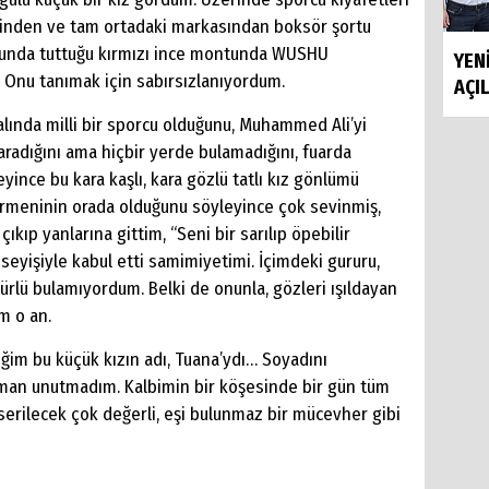
 belinden ve tam ortadaki markasından boksör şortu
olunda tuttuğu kırmızı ince montunda WUSHU
YEN
Onu tanımak için sabırsızlanıyordum.
AÇIL
ında milli bir sporcu olduğunu, Muhammed Ali’yi
 aradığını ama hiçbir yerde bulamadığını, fuarda
yince bu kara kaşlı, kara gözlü tatlı kız gönlümü
evirmeninin orada olduğunu söyleyince çok sevinmiş,
kıp yanlarına gittim, “Seni bir sarılıp öpebilir
yişiyle kabul etti samimiyetimi. İçimdeki gururu,
türlü bulamıyordum. Belki de onunla, gözleri ışıldayan
m o an.
im bu küçük kızın adı, Tuana’ydı… Soyadını
man unutmadım. Kalbimin bir köşesinde bir gün tüm
serilecek çok değerli, eşi bulunmaz bir mücevher gibi