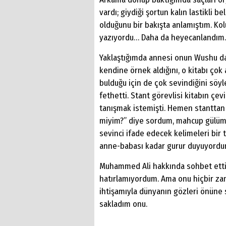
vardı; giydiği şortun kalın lastikli
olduğunu bir bakışta anlamıştım. K
yazıyordu… Daha da heyecanlandım. 
Yaklaştığımda annesi onun Wushu dal
kendine örnek aldığını, o kitabı çok
bulduğu için de çok sevindiğini söyle
fethetti. Stant görevlisi kitabın ç
tanışmak istemişti. Hemen stanttan çı
miyim?” diye sordum, mahcup gülümse
sevinci ifade edecek kelimeleri bir 
anne-babası kadar gurur duyuyordu
Muhammed Ali hakkında sohbet ettiğ
hatırlamıyordum. Ama onu hiçbir za
ihtişamıyla dünyanın gözleri önüne 
sakladım onu.