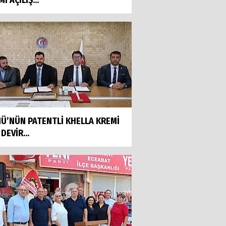
İ AÇILIŞ...
DETAYLARI İLE GÖRDÜĞÜM,
ÇARPIKLIKLAR KATLANARAK
ÇOĞALDI VE NETİCESİNDE BİR
RANDUM ÖNCESİ VE SONUCU YAŞANDI.
Ülgür GÖKHAN
HAYIRLI OLSUN
Aşkın DEĞİRMENCİ
BİRLİK
Ü’NÜN PATENTLİ KHELLA KREMİ
 DEVİR...
Muharrem ERKEK
Tehlikenin Farkında mıyız?
Bülent BÜBERCİ
Umutlu Bekleyiş