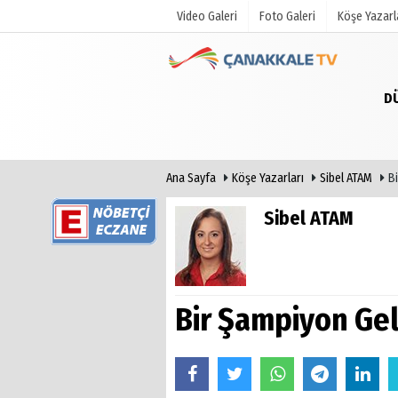
Video Galeri
Foto Galeri
Köşe Yazarl
D
Üye Paneli
Hava Duru
Haber Arşivi
Gazete Man
Gazete Arşivi
Anketler
Ana Sayfa
Köşe Yazarları
Sibel ATAM
B
Günün Haberleri
Biyografile
Sibel ATAM
Bir Şampiyon Gel