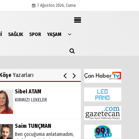
7 Ağustos 2026, Cuma
Ahmet USLU
ERENKÖY-GÜZELYALI'DA KIRIM
I
SAĞLIK
SPOR
YAŞAM
SAVAŞI'NDAN KALAN TEK HATIRA
Künye
İletişim
Çerez Politikası
Ahmet KOCABAŞ
Gizlilik İlkeleri
BUNLAR HADİS OLABİLİR Mİ?
Köşe
Yazarları
Sibel ATAM
KIRMIZI LEKELER
Saim TUNÇMAN
Ben çocuğuma anlatamadım,