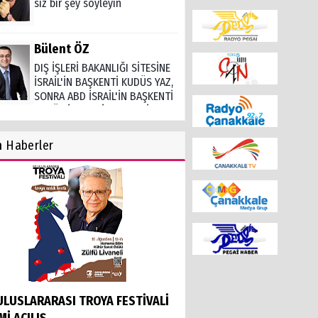
siz bir şey söyleyin
Bülent ÖZ
DIŞ İŞLERİ BAKANLIĞI SİTESİNE
İSRAİL'İN BAŞKENTİ KUDÜS YAZ,
SONRA ABD İSRAİL'İN BAŞKENTİ
KUDÜS İLAN EDİNCE TEPKİ
ER!!!
Dr.Emrah DİREK
n
Haberler
YENİDOĞAN SÜNNETİ
Hamza YILDIZ
BU ŞEHRİ SEVMEK
İsmet BALKAN
 ULUSLARARASI TROYA FESTİVALİ
MAALESEF O GÜNLERDE ÇOK