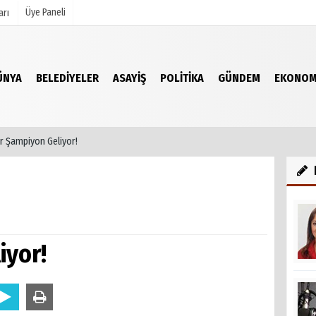
Üye Paneli
arı
ÜNYA
BELEDIYELER
ASAYIŞ
POLITIKA
GÜNDEM
EKONOM
mu
Köşe Yazarları
şetleri
Video Galeri
Foto Galeri
ir Şampiyon Geliyor!
r
iyor!