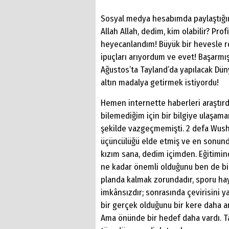
Sosyal medya hesabımda paylaştığım
Allah Allah, dedim, kim olabilir? P
heyecanlandım! Büyük bir hevesle re
ipuçları arıyordum ve evet! Başarmı
Ağustos’ta Tayland’da yapılacak Düny
altın madalya getirmek istiyordu!
Hemen internette haberleri araştır
bilemediğim için bir bilgiye ulaşam
şekilde vazgeçmemişti. 2 defa Wushu
üçüncülüğü elde etmiş ve en sonund
kızım sana, dedim içimden. Eğitimin
ne kadar önemli olduğunu ben de bil
planda kalmak zorundadır, sporu hay
imkânsızdır; sonrasında çevirisini 
bir gerçek olduğunu bir kere daha a
Ama önünde bir hedef daha vardı. Tay