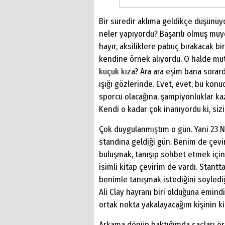
Bir süredir aklıma geldikçe düşünüy
neler yapıyordu? Başarılı olmuş muy
hayır, aksiliklere pabuç bırakacak b
kendine örnek alıyordu. O halde mutl
küçük kıza? Ara ara eşim bana sorard
ışığı gözlerinde. Evet, evet, bu konu
sporcu olacağına, şampiyonluklar ka
Kendi o kadar çok inanıyordu ki, s
Çok duygulanmıştım o gün. Yani 23 Ni
standına geldiği gün. Benim de çevi
buluşmak, tanışıp sohbet etmek içi
isimli kitap çevirim de vardı. Stantt
benimle tanışmak istediğini söyled
Ali Clay hayranı biri olduğuna emind
ortak nokta yakalayacağım kişinin 
Arkama dönüp baktığımda saçları örg