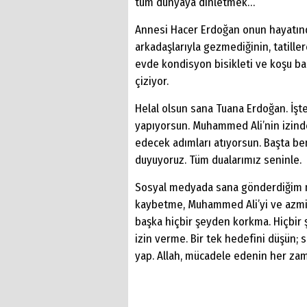
tüm dünyaya dinletmek…
Annesi Hacer Erdoğan onun hayatında
arkadaşlarıyla gezmediğinin, tatill
evde kondisyon bisikleti ve koşu ba
çiziyor.
Helal olsun sana Tuana Erdoğan. İşt
yapıyorsun. Muhammed Ali’nin izind
edecek adımları atıyorsun. Başta be
duyuyoruz. Tüm dualarımız seninle.
Sosyal medyada sana gönderdiğim me
kaybetme, Muhammed Ali’yi ve azmi
başka hiçbir şeyden korkma. Hiçbir 
izin verme. Bir tek hedefini düşün;
yap. Allah, mücadele edenin her za