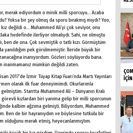
RESM
or, merak ediyordum o minik milli sporcuyu… Acaba
REFE
du? Yoksa bir şey olmuş da sporu bırakmış mıydı? Yoo,
ir kız değildi o… Muhammed Ali’yi çok seviyor, onu
aka hedefinde ilerliyor olmalıydı. Sahi, ne olmuştu
ı, ben de ona. Çok sevmiştik o tatlı kızı. Görmüştüm
da yanıldığım pek görülmemiştir. İleride büyük bir
zanacağına inanıyordum. Gözleri söylüyordu bana.
izin inanmamanız mümkün değildi zaten.
ÇOM
san 2017’de İzmir Tüyap Kitap Fuarı’nda Martı Yayınları
İÇİN
rmen olarak ilk fuar deneyimimdi. Okurlarımla
n gelmiştim. Stantta Muhammed Ali – Dünyanın Kralı
a görevli kızlardan biri yanıma gelip bir milli sporcunun
iğinde kalbim ağzıma gelmişti. Biliyordum, Muhammed
im. Ben de bir hayranıydım ve böylesine tutkulu bir
kim olduğunu merak etmiş, heyecanlanmıştım.
ülü küçük bir kız gördüm. Üzerinde sporcu kıyafetleri