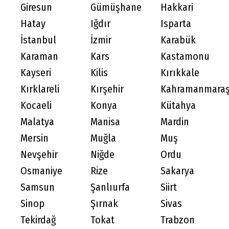
Giresun
Gümüşhane
Hakkari
Hatay
Iğdır
Isparta
İstanbul
İzmir
Karabük
Karaman
Kars
Kastamonu
Kayseri
Kilis
Kırıkkale
Kırklareli
Kırşehir
Kahramanmara
Kocaeli
Konya
Kütahya
Malatya
Manisa
Mardin
Mersin
Muğla
Muş
Nevşehir
Niğde
Ordu
Osmaniye
Rize
Sakarya
Samsun
Şanlıurfa
Siirt
Sinop
Şırnak
Sivas
Tekirdağ
Tokat
Trabzon