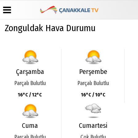
Zonguldak Hava Durumu
Üye Paneli
Hava
Köşe
Künye
Durumu
Yazarları
Haber
İletişim
Arşivi
Gazete
Video
Çerez
Manşetleri
Galeri
Gazete
Politikası
Arşivi
Anketler
Foto
Gizlilik
Çarşamba
Perşembe
Galeri
Günün
Biyografiler
İlkeleri
Haberleri
Parçalı Bulutlu
Parçalı Bulutlu
16°C / 12°C
16°C / 10°C
Cuma
Cumartesi
Parçalı Bulutlu
Çok Bulutlu