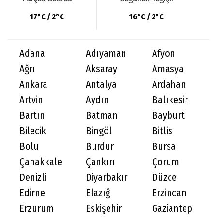
17°C / 2°C
16°C / 2°C
Adana
Adıyaman
Afyon
Ağrı
Aksaray
Amasya
Ankara
Antalya
Ardahan
Artvin
Aydın
Balıkesir
Bartın
Batman
Bayburt
Bilecik
Bingöl
Bitlis
Bolu
Burdur
Bursa
Çanakkale
Çankırı
Çorum
Denizli
Diyarbakır
Düzce
Edirne
Elazığ
Erzincan
Erzurum
Eskişehir
Gaziantep