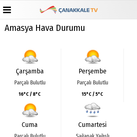
Amasya Hava Durumu
Üye Paneli
Hava
Köşe
Künye
Durumu
Yazarları
Haber
İletişim
Arşivi
Gazete
Video
Çerez
Manşetleri
Galeri
Gazete
Politikası
Arşivi
Anketler
Foto
Gizlilik
Çarşamba
Perşembe
Galeri
Günün
Biyografiler
İlkeleri
Haberleri
Parçalı Bulutlu
Parçalı Bulutlu
16°C / 8°C
15°C / 5°C
Cuma
Cumartesi
Parçalı Bulutlu
Sağanak Yağışlı