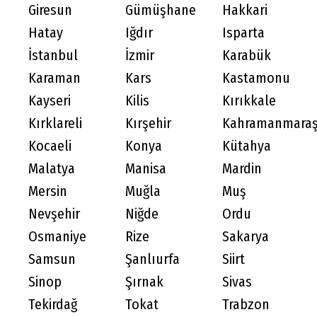
Giresun
Gümüşhane
Hakkari
Hatay
Iğdır
Isparta
İstanbul
İzmir
Karabük
Karaman
Kars
Kastamonu
Kayseri
Kilis
Kırıkkale
Kırklareli
Kırşehir
Kahramanmara
Kocaeli
Konya
Kütahya
Malatya
Manisa
Mardin
Mersin
Muğla
Muş
Nevşehir
Niğde
Ordu
Osmaniye
Rize
Sakarya
Samsun
Şanlıurfa
Siirt
Sinop
Şırnak
Sivas
Tekirdağ
Tokat
Trabzon