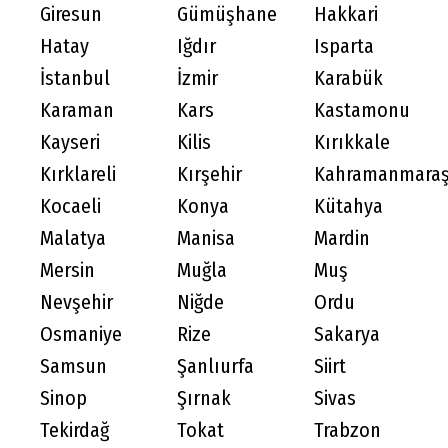
Giresun
Gümüşhane
Hakkari
Hatay
Iğdır
Isparta
İstanbul
İzmir
Karabük
Karaman
Kars
Kastamonu
Kayseri
Kilis
Kırıkkale
Kırklareli
Kırşehir
Kahramanmara
Kocaeli
Konya
Kütahya
Malatya
Manisa
Mardin
Mersin
Muğla
Muş
Nevşehir
Niğde
Ordu
Osmaniye
Rize
Sakarya
Samsun
Şanlıurfa
Siirt
Sinop
Şırnak
Sivas
Tekirdağ
Tokat
Trabzon