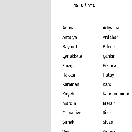
15°C / 4°C
Adana
Adıyaman
Antalya
Ardahan
Bayburt
Bilecik
Çanakkale
Çankırı
Elazığ
Erzincan
Hakkari
Hatay
Karaman
Kars
Kırşehir
Kahramanmara
Mardin
Mersin
Osmaniye
Rize
Şırnak
Sivas
Van
Yalova