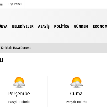
Üye Paneli
arı
ÜNYA
BELEDIYELER
ASAYIŞ
POLITIKA
GÜNDEM
EKONOM
mu
Köşe Yazarları
şetleri
Video Galeri
Foto Galeri
 Kırıkkale Hava Durumu
r
u
Perşembe
Cuma
Parçalı Bulutlu
Parçalı Bulutlu