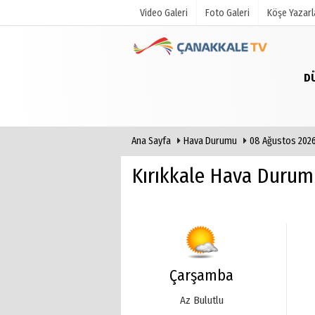
Video Galeri
Foto Galeri
Köşe Yazarl
D
Üye Paneli
Hava Duru
Haber Arşivi
Gazete Man
Gazete Arşivi
Anketler
Ana Sayfa
Hava Durumu
08 Ağustos 2026
Günün Haberleri
Biyografile
Kırıkkale Hava Durum
Çarşamba
Az Bulutlu