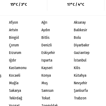
15°C / 3°C
17°C / 4°C
Afyon
Ağrı
Aksaray
Artvin
Aydın
Balıkesir
Bingöl
Bitlis
Bolu
Çorum
Denizli
Diyarbakır
Erzurum
Eskişehir
Gaziantep
Iğdır
Isparta
İstanbul
Kastamonu
Kayseri
Kilis
ş
Kocaeli
Konya
Kütahya
Muğla
Muş
Nevşehir
Sakarya
Samsun
Şanlıurfa
Tekirdağ
Tokat
Trabzon
Yozgat
Zonguldak