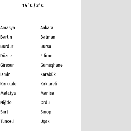
14°C / 3°C
Amasya
Ankara
Bartın
Batman
Burdur
Bursa
Düzce
Edirne
Giresun
Gümüşhane
İzmir
Karabük
Kırıkkale
Kırklareli
Malatya
Manisa
Niğde
Ordu
Siirt
Sinop
Tunceli
Uşak