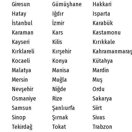
Giresun
Gümüşhane
Hakkari
Hatay
Iğdır
Isparta
İstanbul
İzmir
Karabük
Karaman
Kars
Kastamonu
Kayseri
Kilis
Kırıkkale
Kırklareli
Kırşehir
Kahramanmara
Kocaeli
Konya
Kütahya
Malatya
Manisa
Mardin
Mersin
Muğla
Muş
Nevşehir
Niğde
Ordu
Osmaniye
Rize
Sakarya
Samsun
Şanlıurfa
Siirt
Sinop
Şırnak
Sivas
Tekirdağ
Tokat
Trabzon