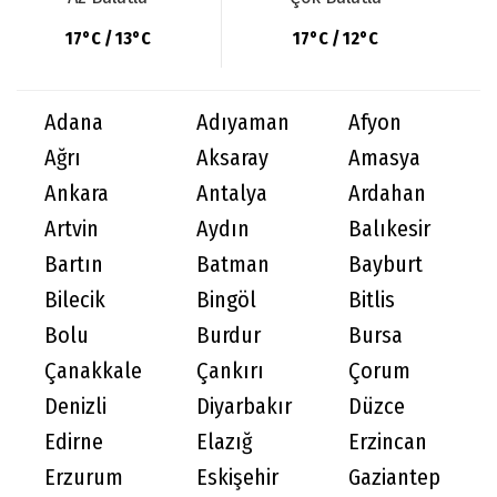
17°C / 13°C
17°C / 12°C
Adana
Adıyaman
Afyon
Ağrı
Aksaray
Amasya
Ankara
Antalya
Ardahan
Artvin
Aydın
Balıkesir
Bartın
Batman
Bayburt
Bilecik
Bingöl
Bitlis
Bolu
Burdur
Bursa
Çanakkale
Çankırı
Çorum
Denizli
Diyarbakır
Düzce
Edirne
Elazığ
Erzincan
Erzurum
Eskişehir
Gaziantep