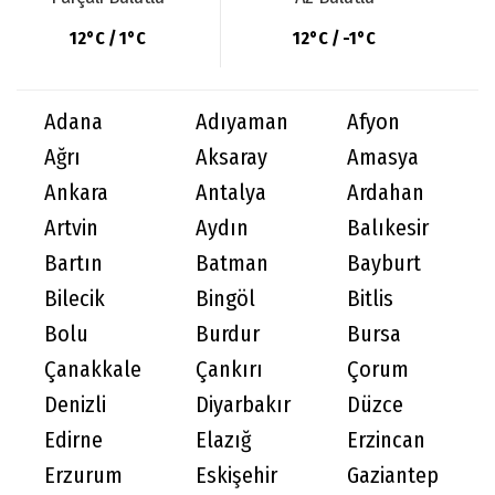
12°C / 1°C
12°C / -1°C
Adana
Adıyaman
Afyon
Ağrı
Aksaray
Amasya
Ankara
Antalya
Ardahan
Artvin
Aydın
Balıkesir
Bartın
Batman
Bayburt
Bilecik
Bingöl
Bitlis
Bolu
Burdur
Bursa
Çanakkale
Çankırı
Çorum
Denizli
Diyarbakır
Düzce
Edirne
Elazığ
Erzincan
Erzurum
Eskişehir
Gaziantep