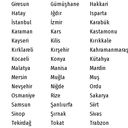
Giresun
Gümüşhane
Hakkari
Hatay
Iğdır
Isparta
İstanbul
İzmir
Karabük
Karaman
Kars
Kastamonu
Kayseri
Kilis
Kırıkkale
Kırklareli
Kırşehir
Kahramanmara
Kocaeli
Konya
Kütahya
Malatya
Manisa
Mardin
Mersin
Muğla
Muş
Nevşehir
Niğde
Ordu
Osmaniye
Rize
Sakarya
Samsun
Şanlıurfa
Siirt
Sinop
Şırnak
Sivas
Tekirdağ
Tokat
Trabzon