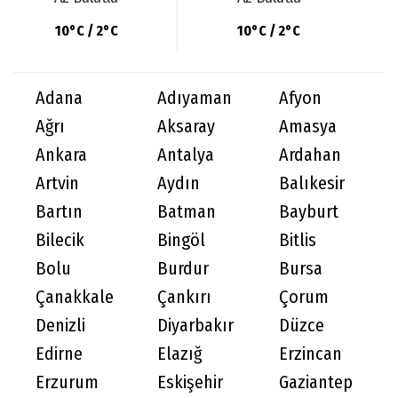
10°C / 2°C
10°C / 2°C
Adana
Adıyaman
Afyon
Ağrı
Aksaray
Amasya
Ankara
Antalya
Ardahan
Artvin
Aydın
Balıkesir
Bartın
Batman
Bayburt
Bilecik
Bingöl
Bitlis
Bolu
Burdur
Bursa
Çanakkale
Çankırı
Çorum
Denizli
Diyarbakır
Düzce
Edirne
Elazığ
Erzincan
Erzurum
Eskişehir
Gaziantep