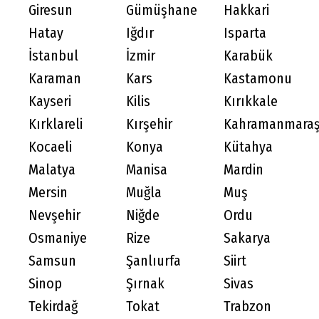
Giresun
Gümüşhane
Hakkari
Hatay
Iğdır
Isparta
İstanbul
İzmir
Karabük
Karaman
Kars
Kastamonu
Kayseri
Kilis
Kırıkkale
Kırklareli
Kırşehir
Kahramanmara
Kocaeli
Konya
Kütahya
Malatya
Manisa
Mardin
Mersin
Muğla
Muş
Nevşehir
Niğde
Ordu
Osmaniye
Rize
Sakarya
Samsun
Şanlıurfa
Siirt
Sinop
Şırnak
Sivas
Tekirdağ
Tokat
Trabzon