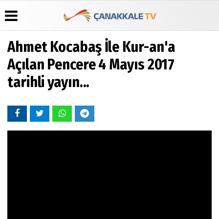
Ahmet Kocabaş İle Kur-an'a
Üye Paneli
Hava
Köşe
Künye
Açılan Pencere 4 Mayıs 2017
Durumu
Yazarları
Haber
İletişim
tarihli yayın...
Arşivi
Gazete
Video
Çerez
Manşetleri
Galeri
Gazete
Politikası
Arşivi
Anketler
Foto
Gizlilik
Galeri
Günün
Biyografiler
İlkeleri
Haberleri