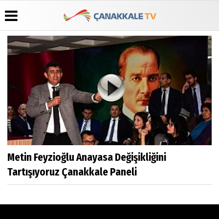
Üye Paneli
Hava
Köşe
Künye
Durumu
Yazarları
Haber
İletişim
Arşivi
Gazete
Video
Çerez
Manşetleri
Galeri
Gazete
Politikası
Arşivi
Anketler
Foto
Gizlilik
Galeri
Günün
Biyografiler
İlkeleri
Haberleri
Metin Feyzioğlu Anayasa Değişikliğini
Tartışıyoruz Çanakkale Paneli