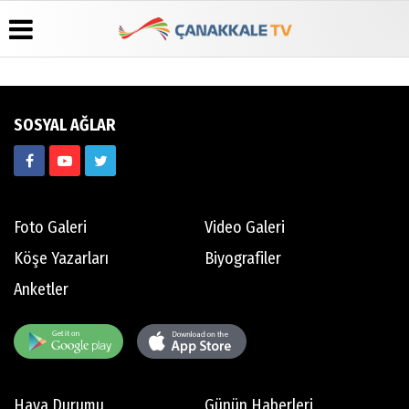
Üye Paneli
Hava
Köşe
Künye
SOSYAL AĞLAR
Durumu
Yazarları
Haber
İletişim
Arşivi
Gazete
Video
Çerez
Manşetleri
Galeri
Gazete
Politikası
Arşivi
Anketler
Foto
Gizlilik
Galeri
Günün
Biyografiler
İlkeleri
Foto Galeri
Video Galeri
Haberleri
Köşe Yazarları
Biyografiler
Anketler
Hava Durumu
Günün Haberleri