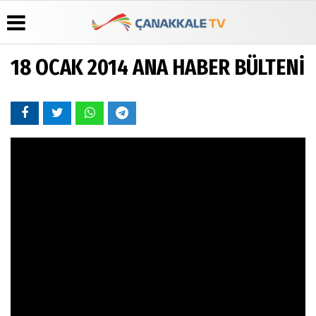
18 OCAK 2014 ANA HABER BÜLTENİ
Üye Paneli
Hava
Köşe
Künye
Durumu
Yazarları
Haber
İletişim
Arşivi
Gazete
Video
Çerez
Manşetleri
Galeri
Gazete
Politikası
Arşivi
Anketler
Foto
Gizlilik
Galeri
Günün
Biyografiler
İlkeleri
Haberleri