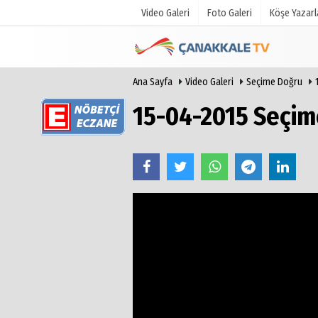
Video Galeri
Foto Galeri
Köşe Yazarl
Ana Sayfa
Video Galeri
Seçime Doğru
Üye Paneli
Hava Duru
Haber Arşivi
Gazete Man
15-04-2015 Seçim
Gazete Arşivi
Anketler
Günün Haberleri
Biyografile