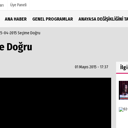
Üye Paneli
arı
ANA HABER
GENEL PROGRAMLAR
ANAYASA DEĞIŞIKLIĞINI T
15-04-2015 Seçime Doğru
mu
Köşe Yazarları
şetleri
Video Galeri
e Doğru
Foto Galeri
r
İlg
01 Mayıs 2015 - 17:37