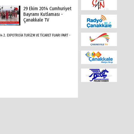
29 Ekim 2014 Cumhuriyet
Bayramı Kutlaması -
Çanakkale TV
2014
2.
EXPOTROİA
TURİZM
VE
TİCARET
FUARI
PART
-
2