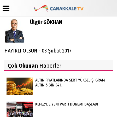
Ülgür GÖKHAN
Üye Paneli
Hava
Köşe
Künye
Durumu
Yazarları
Haber
İletişim
Arşivi
Gazete
Video
Çerez
Manşetleri
Galeri
HAYIRLI OLSUN - 03 Şubat 2017
Gazete
Politikası
Arşivi
Anketler
Foto
Gizlilik
Galeri
Günün
Biyografiler
İlkeleri
Çok Okunan
Haberler
Haberleri
ALTIN FİYATLARINDA SERT YÜKSELİŞ: GRAM
ALTIN 6 BİN 541...
KEPEZ'DE YENİ PARTİ DÖNEMİ BAŞLADI