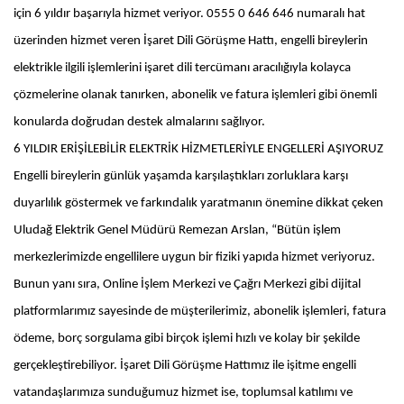
için 6 yıldır başarıyla hizmet veriyor. 0555 0 646 646 numaralı hat
üzerinden hizmet veren İşaret Dili Görüşme Hattı, engelli bireylerin
elektrikle ilgili işlemlerini işaret dili tercümanı aracılığıyla kolayca
çözmelerine olanak tanırken, abonelik ve fatura işlemleri gibi önemli
konularda doğrudan destek almalarını sağlıyor.
6 YILDIR ERİŞİLEBİLİR ELEKTRİK HİZMETLERİYLE ENGELLERİ AŞIYORUZ
Engelli bireylerin günlük yaşamda karşılaştıkları zorluklara karşı
duyarlılık göstermek ve farkındalık yaratmanın önemine dikkat çeken
Uludağ Elektrik Genel Müdürü Remezan Arslan, “Bütün işlem
merkezlerimizde engellilere uygun bir fiziki yapıda hizmet veriyoruz.
Bunun yanı sıra, Online İşlem Merkezi ve Çağrı Merkezi gibi dijital
platformlarımız sayesinde de müşterilerimiz, abonelik işlemleri, fatura
ödeme, borç sorgulama gibi birçok işlemi hızlı ve kolay bir şekilde
gerçekleştirebiliyor. İşaret Dili Görüşme Hattımız ile işitme engelli
vatandaşlarımıza sunduğumuz hizmet ise, toplumsal katılımı ve