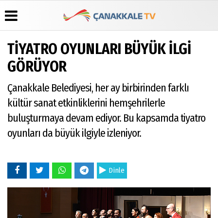
TİYATRO OYUNLARI BÜYÜK İLGİ
Üye Paneli
Hava
Köşe
Künye
GÖRÜYOR
Durumu
Yazarları
Haber
İletişim
Arşivi
Gazete
Video
Çanakkale Belediyesi, her ay birbirinden farklı
Çerez
Manşetleri
Galeri
Gazete
Politikası
kültür sanat etkinliklerini hemşehrilerle
Arşivi
Anketler
Foto
Gizlilik
Galeri
buluşturmaya devam ediyor. Bu kapsamda tiyatro
Günün
Biyografiler
İlkeleri
Haberleri
oyunları da büyük ilgiyle izleniyor.
Dinle