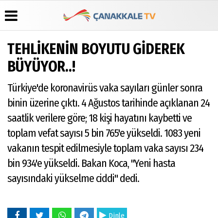
TEHLİKENİN BOYUTU GİDEREK
Üye Paneli
Hava
Köşe
Künye
BÜYÜYOR..!
Durumu
Yazarları
Haber
İletişim
Arşivi
Gazete
Video
Türkiye'de koronavirüs vaka sayıları günler sonra
Çerez
Manşetleri
Galeri
Gazete
Politikası
binin üzerine çıktı. 4 Ağustos tarihinde açıklanan 24
Arşivi
Anketler
Foto
Gizlilik
Galeri
saatlik verilere göre; 18 kişi hayatını kaybetti ve
Günün
Biyografiler
İlkeleri
Haberleri
toplam vefat sayısı 5 bin 765'e yükseldi. 1083 yeni
vakanın tespit edilmesiyle toplam vaka sayısı 234
bin 934'e yükseldi. Bakan Koca, "Yeni hasta
sayısındaki yükselme ciddi" dedi.
Dinle