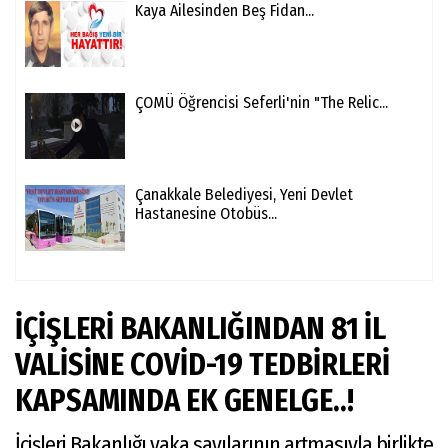
Kaya Ailesinden Beş Fidan...
ÇOMÜ Öğrencisi Seferli'nin "The Relic...
Çanakkale Belediyesi, Yeni Devlet
Hastanesine Otobüs...
İÇİŞLERİ BAKANLIĞINDAN 81 İL
VALİSİNE COVİD-19 TEDBİRLERİ
KAPSAMINDA EK GENELGE..!
İçişleri Bakanlığı vaka sayılarının artmasıyla birlikte