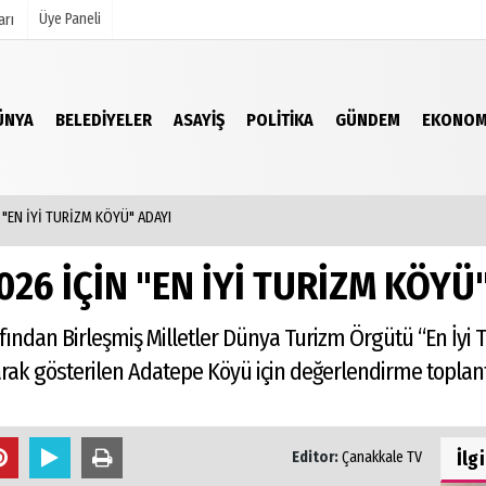
Üye Paneli
arı
ÜNYA
BELEDIYELER
ASAYIŞ
POLITIKA
GÜNDEM
EKONOM
mu
Köşe Yazarları
şetleri
Video Galeri
Foto Galeri
 "EN İYİ TURİZM KÖYÜ" ADAYI
r
26 İÇİN "EN İYİ TURİZM KÖYÜ
fından Birleşmiş Milletler Dünya Turizm Örgütü “En İyi 
ak gösterilen Adatepe Köyü için değerlendirme toplantıs
İlg
Editor:
Çanakkale TV