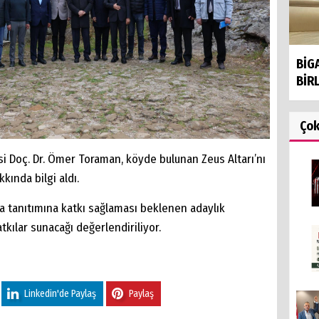
BİG
BİRL
Ço
si Doç. Dr. Ömer Toraman, köyde bulunan Zeus Altarı’nı
kında bilgi aldı.
a tanıtımına katkı sağlaması beklenen adaylık
tkılar sunacağı değerlendiriliyor.
Linkedin'de Paylaş
Paylaş