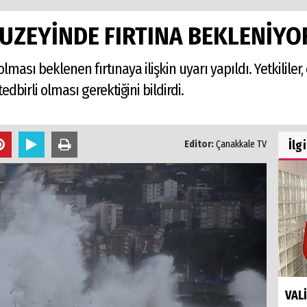
KUZEYİNDE FIRTINA BEKLENİYO
olması beklenen fırtınaya ilişkin uyarı yapıldı. Yetkilile
edbirli olması gerektiğini bildirdi.
İlg
Editor:
Çanakkale TV
VAL