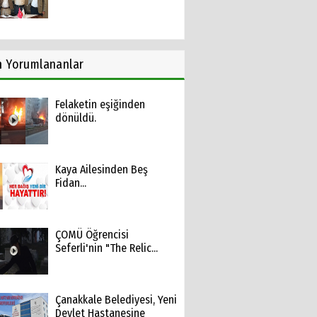
n
Yorumlananlar
Felaketin eşiğinden
dönüldü.
Kaya Ailesinden Beş
Fidan...
ÇOMÜ Öğrencisi
Seferli'nin "The Relic...
Çanakkale Belediyesi, Yeni
Devlet Hastanesine