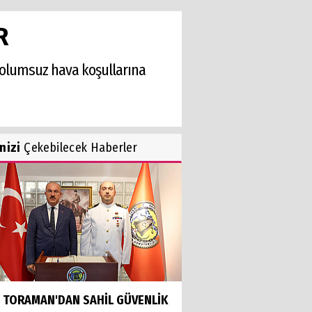
R
r, olumsuz hava koşullarına
inizi
Çekebilecek Haberler
İ TORAMAN'DAN SAHİL GÜVENLİK