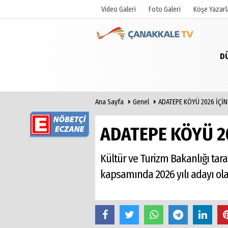
Video Galeri
Foto Galeri
Köşe Yazarl
D
Üye Paneli
Hava Duru
Haber Arşivi
Gazete Man
Gazete Arşivi
Anketler
Ana Sayfa
Genel
ADATEPE KÖYÜ 2026 İÇİN
Günün Haberleri
Biyografile
ADATEPE KÖYÜ 20
Kültür ve Turizm Bakanlığı tara
kapsamında 2026 yılı adayı olar