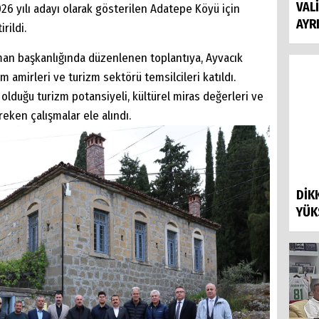
VAL
6 yılı adayı olarak gösterilen Adatepe Köyü için
AYR
rildi.
man başkanlığında düzenlenen toplantıya, Ayvacık
m amirleri ve turizm sektörü temsilcileri katıldı.
olduğu turizm potansiyeli, kültürel miras değerleri ve
reken çalışmalar ele alındı.
DİK
YÜK