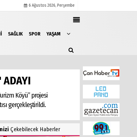
6 Ağustos 2026, Perşembe
I
SAĞLIK
SPOR
YAŞAM
Künye
İletişim
Çerez Politikası
Gizlilik İlkeleri
" ADAYI
Turizm Köyü” projesi
ı gerçekleştirildi.
inizi
Çekebilecek Haberler