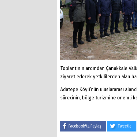
Toplantının ardından Çanakkale Vali
ziyaret ederek yetkililerden alan hak
Adatepe Köyü’nün uluslararası aland
sürecinin, bölge turizmine önemli ka
Facebook'ta Paylaş
Tweetle