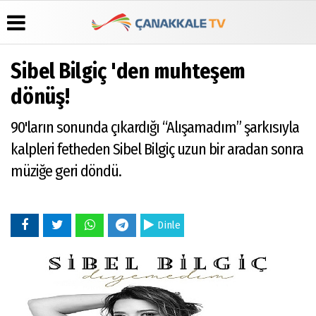
Sibel Bilgiç 'den muhteşem
Üye Paneli
Hava
Köşe
Künye
dönüş!
Durumu
Yazarları
Haber
İletişim
Arşivi
Gazete
Video
90'ların sonunda çıkardığı “Alışamadım” şarkısıyla
Çerez
Manşetleri
Galeri
Gazete
Politikası
kalpleri fetheden Sibel Bilgiç uzun bir aradan sonra
Arşivi
Anketler
Foto
Gizlilik
Galeri
müziğe geri döndü.
Günün
Biyografiler
İlkeleri
Haberleri
Dinle