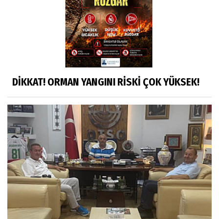
DİKKAT! ORMAN YANGINI RİSKİ ÇOK YÜKSEK!