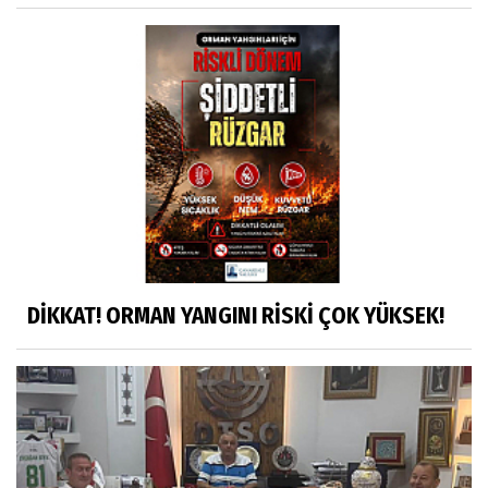
DİKKAT! ORMAN YANGINI RİSKİ ÇOK YÜKSEK!