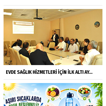
EVDE SAĞLIK HİZMETLERİ İÇİN İLK ALTI AY...