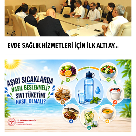
EVDE SAĞLIK HİZMETLERİ İÇİN İLK ALTI AY...