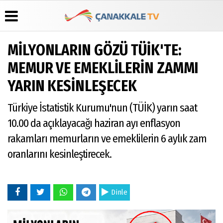
MİLYONLARIN GÖZÜ TÜİK'TE:
Üye Paneli
Hava
Köşe
Künye
MEMUR VE EMEKLİLERİN ZAMMI
Durumu
Yazarları
Haber
İletişim
YARIN KESİNLEŞECEK
Arşivi
Gazete
Video
Çerez
Manşetleri
Galeri
Gazete
Politikası
Türkiye İstatistik Kurumu'nun (TÜİK) yarın saat
Arşivi
Anketler
Foto
Gizlilik
Galeri
Günün
Biyografiler
İlkeleri
10.00 da açıklayacağı haziran ayı enflasyon
Haberleri
rakamları memurların ve emeklilerin 6 aylık zam
oranlarını kesinleştirecek.
Dinle