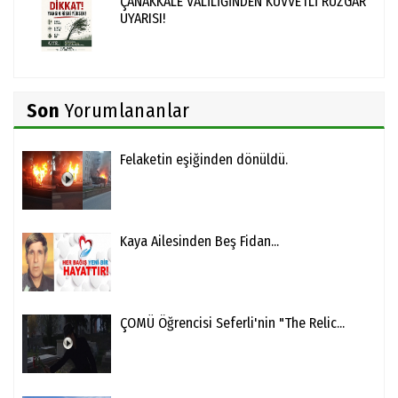
ÇANAKKALE VALİLİĞİNDEN KUVVETLİ RÜZGÂR
UYARISI!
Son
Yorumlananlar
Felaketin eşiğinden dönüldü.
Kaya Ailesinden Beş Fidan...
ÇOMÜ Öğrencisi Seferli'nin "The Relic...