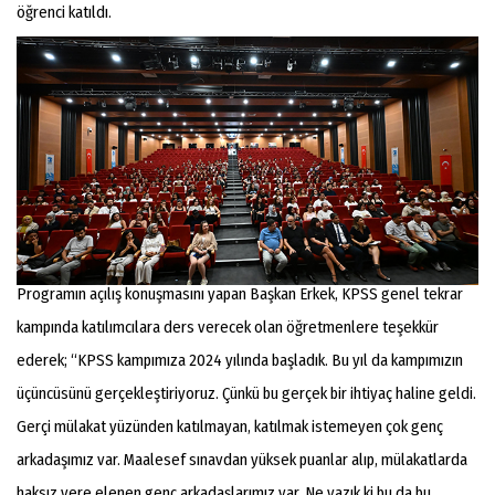
öğrenci katıldı.
Programın açılış konuşmasını yapan Başkan Erkek, KPSS genel tekrar
kampında katılımcılara ders verecek olan öğretmenlere teşekkür
ederek; “KPSS kampımıza 2024 yılında başladık. Bu yıl da kampımızın
üçüncüsünü gerçekleştiriyoruz. Çünkü bu gerçek bir ihtiyaç haline geldi.
Gerçi mülakat yüzünden katılmayan, katılmak istemeyen çok genç
arkadaşımız var. Maalesef sınavdan yüksek puanlar alıp, mülakatlarda
haksız yere elenen genç arkadaşlarımız var. Ne yazık ki bu da bu