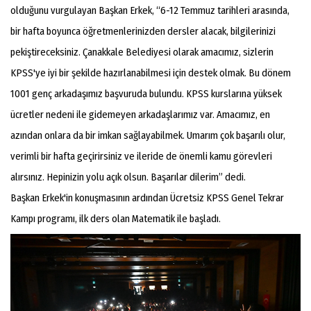
olduğunu vurgulayan Başkan Erkek, “6-12 Temmuz tarihleri arasında,
bir hafta boyunca öğretmenlerinizden dersler alacak, bilgilerinizi
pekiştireceksiniz. Çanakkale Belediyesi olarak amacımız, sizlerin
KPSS'ye iyi bir şekilde hazırlanabilmesi için destek olmak. Bu dönem
1001 genç arkadaşımız başvuruda bulundu. KPSS kurslarına yüksek
ücretler nedeni ile gidemeyen arkadaşlarımız var. Amacımız, en
azından onlara da bir imkan sağlayabilmek. Umarım çok başarılı olur,
verimli bir hafta geçirirsiniz ve ileride de önemli kamu görevleri
alırsınız. Hepinizin yolu açık olsun. Başarılar dilerim” dedi.
Başkan Erkek'in konuşmasının ardından Ücretsiz KPSS Genel Tekrar
Kampı programı, ilk ders olan Matematik ile başladı.