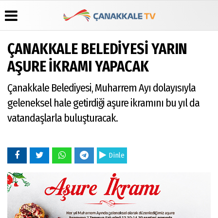
ÇANAKKALE BELEDİYESİ YARIN
Üye Paneli
Hava
Köşe
Künye
AŞURE İKRAMI YAPACAK
Durumu
Yazarları
Haber
İletişim
Arşivi
Gazete
Video
Çanakkale Belediyesi, Muharrem Ayı dolayısıyla
Çerez
Manşetleri
Galeri
Gazete
Politikası
geleneksel hale getirdiği aşure ikramını bu yıl da
Arşivi
Anketler
Foto
Gizlilik
Galeri
vatandaşlarla buluşturacak.
Günün
Biyografiler
İlkeleri
Haberleri
Dinle