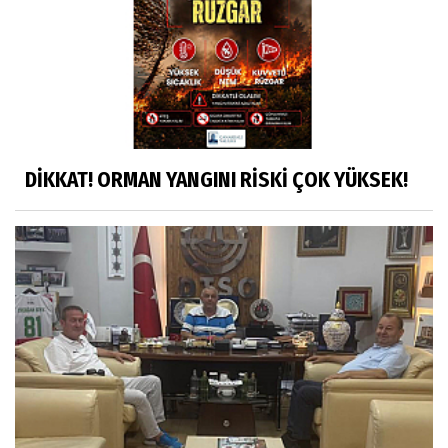
DİKKAT! ORMAN YANGINI RİSKİ ÇOK YÜKSEK!