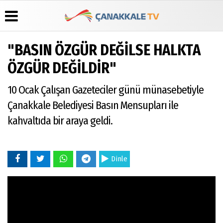
"BASIN ÖZGÜR DEĞİLSE HALKTA
Üye Paneli
Hava
Köşe
Künye
ÖZGÜR DEĞİLDİR"
Durumu
Yazarları
Haber
İletişim
Arşivi
Gazete
Video
10 Ocak Çalışan Gazeteciler günü münasebetiyle
Çerez
Manşetleri
Galeri
Gazete
Politikası
Çanakkale Belediyesi Basın Mensupları ile
Arşivi
Anketler
Foto
Gizlilik
Galeri
kahvaltıda bir araya geldi.
Günün
Biyografiler
İlkeleri
Haberleri
Dinle