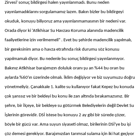
Zirvesi' sonuç bildirgesi halen yayınlanmadı. Bunu neden
yayınlamadıklarını sorgulamamız lazım. Bakın bizler bu bildirgeyi
okuduk, konuyu biliyoruz ama yayınlanmamasının bir nedeni var.
Orada diyor ki 'Atikhisar Su Havzası Koruma alanında madencilik
faaliyetlerine izin verilmemeli" . Evet bu şehirde madencilik yapılmalı,
bir gereksinim ama o havza etrafında risk durumu söz konusu
yapılmamalı diyor. Bu nedenle bu sonuç bildirgesi yayınlanmıyor.
Bakınız Atikhisar barajımızın doluluk oranı şu an %44 bu oran bu
aylarda %60'ın üzerinde olmalı. İklim değişiyor ve biz suyumuzu doğru
yönetmeliyiz. Çanakkale 1. kalite su kullanıyor fakat Kepez bu konuda
çok şanssız ve bir beldeyi bu konu ile zan altında bırakamazsınız. Bir
şehre, bir İlçeye, bir beldeye su götürmek Belediyelerin değil Devlet Su
İşlerinin görevidir. DSİ istese bu konuyu 2 ay gibi bir sürede çözer,
böyle bir gücü var. Ama suyun siyaseti olmaz, birilerinin DSİ'ye bu işi
çöz demesi gerekiyor. Barajımızdan tarımsal sulama için iki hat geçiyor