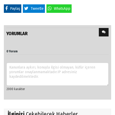
Paylaş
Tweetle
WhatsApp
YORUMLAR
0 Yorum
İlginizi
Çekebilecek Haberler