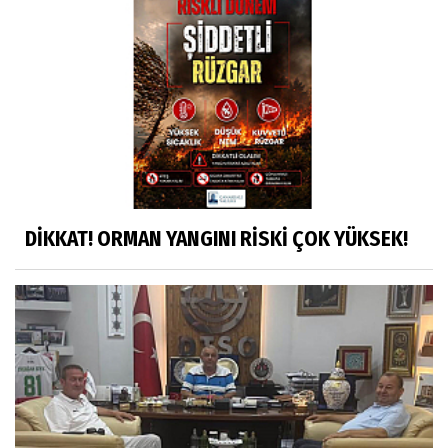
DİKKAT! ORMAN YANGINI RİSKİ ÇOK YÜKSEK!