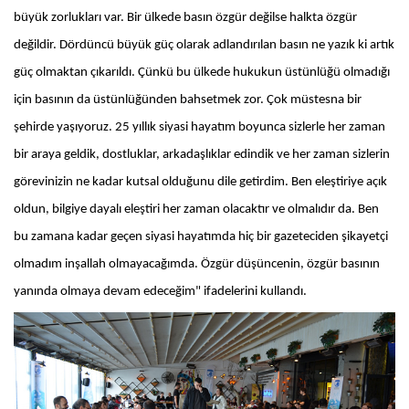
büyük zorlukları var. Bir ülkede basın özgür değilse halkta özgür
değildir. Dördüncü büyük güç olarak adlandırılan basın ne yazık ki artık
güç olmaktan çıkarıldı. Çünkü bu ülkede hukukun üstünlüğü olmadığı
için basının da üstünlüğünden bahsetmek zor. Çok müstesna bir
şehirde yaşıyoruz. 25 yıllık siyasi hayatım boyunca sizlerle her zaman
bir araya geldik, dostluklar, arkadaşlıklar edindik ve her zaman sizlerin
görevinizin ne kadar kutsal olduğunu dile getirdim. Ben eleştiriye açık
oldun, bilgiye dayalı eleştiri her zaman olacaktır ve olmalıdır da. Ben
bu zamana kadar geçen siyasi hayatımda hiç bir gazeteciden şikayetçi
olmadım inşallah olmayacağımda. Özgür düşüncenin, özgür basının
yanında olmaya devam edeceğim" ifadelerini kullandı.