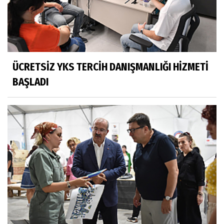
ÜCRETSİZ YKS TERCİH DANIŞMANLIĞI HİZMETİ
BAŞLADI