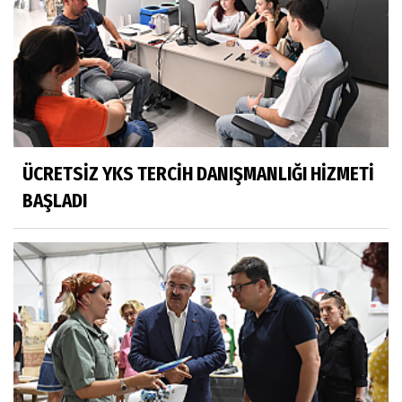
ÜCRETSİZ YKS TERCİH DANIŞMANLIĞI HİZMETİ
BAŞLADI