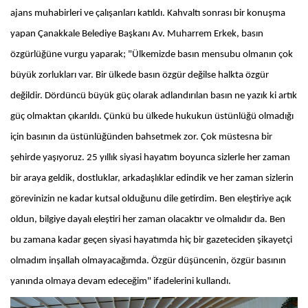
ajans muhabirleri ve çalışanları katıldı. Kahvaltı sonrası bir konuşma
yapan Çanakkale Belediye Başkanı Av. Muharrem Erkek, basın
özgürlüğüne vurgu yaparak; "Ülkemizde basın mensubu olmanın çok
büyük zorlukları var. Bir ülkede basın özgür değilse halkta özgür
değildir. Dördüncü büyük güç olarak adlandırılan basın ne yazık ki artık
güç olmaktan çıkarıldı. Çünkü bu ülkede hukukun üstünlüğü olmadığı
için basının da üstünlüğünden bahsetmek zor. Çok müstesna bir
şehirde yaşıyoruz. 25 yıllık siyasi hayatım boyunca sizlerle her zaman
bir araya geldik, dostluklar, arkadaşlıklar edindik ve her zaman sizlerin
görevinizin ne kadar kutsal olduğunu dile getirdim. Ben eleştiriye açık
oldun, bilgiye dayalı eleştiri her zaman olacaktır ve olmalıdır da. Ben
bu zamana kadar geçen siyasi hayatımda hiç bir gazeteciden şikayetçi
olmadım inşallah olmayacağımda. Özgür düşüncenin, özgür basının
yanında olmaya devam edeceğim" ifadelerini kullandı.