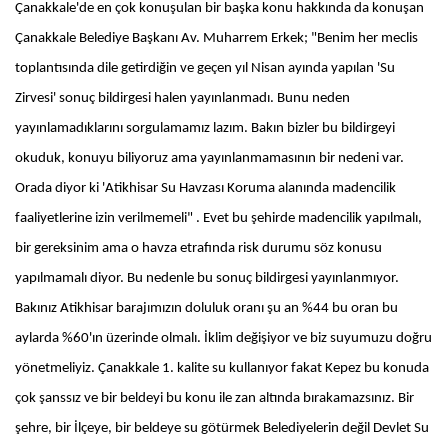
Çanakkale'de en çok konuşulan bir başka konu hakkında da konuşan
Çanakkale Belediye Başkanı Av. Muharrem Erkek; "Benim her meclis
toplantısında dile getirdiğin ve geçen yıl Nisan ayında yapılan 'Su
Zirvesi' sonuç bildirgesi halen yayınlanmadı. Bunu neden
yayınlamadıklarını sorgulamamız lazım. Bakın bizler bu bildirgeyi
okuduk, konuyu biliyoruz ama yayınlanmamasının bir nedeni var.
Orada diyor ki 'Atikhisar Su Havzası Koruma alanında madencilik
faaliyetlerine izin verilmemeli" . Evet bu şehirde madencilik yapılmalı,
bir gereksinim ama o havza etrafında risk durumu söz konusu
yapılmamalı diyor. Bu nedenle bu sonuç bildirgesi yayınlanmıyor.
Bakınız Atikhisar barajımızın doluluk oranı şu an %44 bu oran bu
aylarda %60'ın üzerinde olmalı. İklim değişiyor ve biz suyumuzu doğru
yönetmeliyiz. Çanakkale 1. kalite su kullanıyor fakat Kepez bu konuda
çok şanssız ve bir beldeyi bu konu ile zan altında bırakamazsınız. Bir
şehre, bir İlçeye, bir beldeye su götürmek Belediyelerin değil Devlet Su