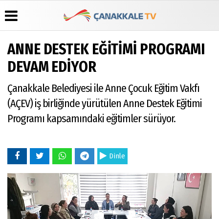
ANNE DESTEK EĞİTİMİ PROGRAMI
Üye Paneli
Hava
Köşe
Künye
DEVAM EDİYOR
Durumu
Yazarları
Haber
İletişim
Arşivi
Gazete
Video
Çanakkale Belediyesi ile Anne Çocuk Eğitim Vakfı
Çerez
Manşetleri
Galeri
Gazete
Politikası
(AÇEV) iş birliğinde yürütülen Anne Destek Eğitimi
Arşivi
Anketler
Foto
Gizlilik
Galeri
Programı kapsamındaki eğitimler sürüyor.
Günün
Biyografiler
İlkeleri
Haberleri
Dinle