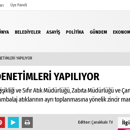
Üye Paneli
arı
ÜNYA
BELEDIYELER
ASAYIŞ
POLITIKA
GÜNDEM
EKONOM
mu
Köşe Yazarları
şetleri
Video Galeri
Foto Galeri
ETİMLERİ YAPILIYOR
r
DENETİMLERİ YAPILIYOR
şikliği ve Sıfır Atık Müdürlüğü, Zabıta Müdürlüğü ve Çan
ambalaj atıklarının ayrı toplanmasına yönelik zincir ma
İlg
Editor:
Çanakkale TV