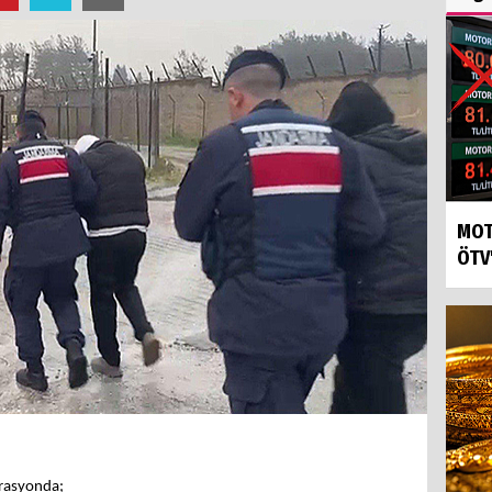
MOT
ÖTV
erasyonda;