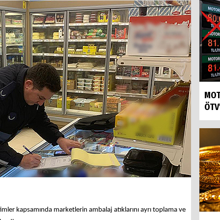
MOT
ÖTV
timler kapsamında marketlerin ambalaj atıklarını ayrı toplama ve