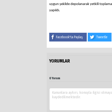
uygun şekilde depolanarak yetkili toplama 
yapıldı.
Facebook'ta Paylaş
Tweetle
YORUMLAR
0 Yorum