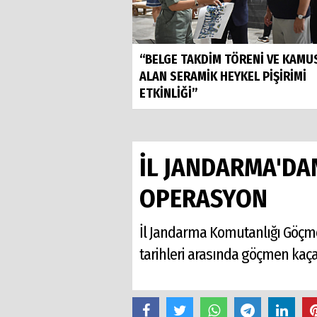
“BELGE TAKDİM TÖRENİ VE KAMU
ALAN SERAMİK HEYKEL PİŞİRİMİ
ETKİNLİĞİ”
İL JANDARMA'DA
OPERASYON
İl Jandarma Komutanlığı Göçme
tarihleri arasında göçmen kaçak