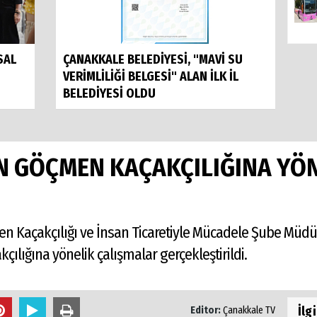
SAL
ÇANAKKALE BELEDİYESİ, "MAVİ SU
VERİMLİLİĞİ BELGESİ" ALAN İLK İL
BELEDİYESİ OLDU
N GÖÇMEN KAÇAKÇILIĞINA YÖ
n Kaçakçılığı ve İnsan Ticaretiyle Mücadele Şube Müdü
çılığına yönelik çalışmalar gerçekleştirildi.
İlg
Editor:
Çanakkale TV