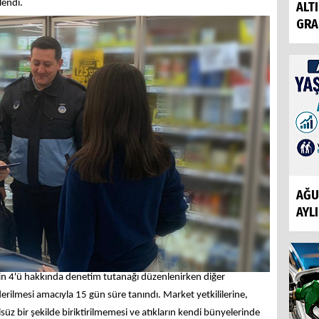
lendi.
ALT
GRAM
AĞU
AYLI
in 4'ü hakkında denetim tutanağı düzenlenirken diğer
iderilmesi amacıyla 15 gün süre tanındı. Market yetkililerine,
üz bir şekilde biriktirilmemesi ve atıkların kendi bünyelerinde