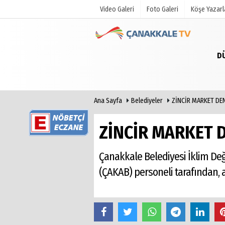
Video Galeri
Foto Galeri
Köşe Yazarl
D
Üye Paneli
Hava Duru
Haber Arşivi
Gazete Man
Gazete Arşivi
Anketler
Ana Sayfa
Belediyeler
ZİNCİR MARKET DEN
Günün Haberleri
Biyografile
ZİNCİR MARKET 
Çanakkale Belediyesi İklim Deği
(ÇAKAB) personeli tarafından, 