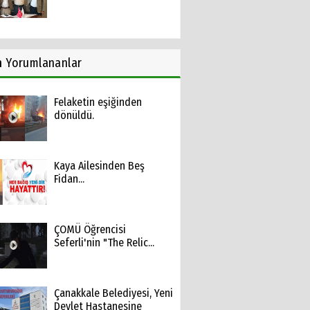
n
Yorumlananlar
Felaketin eşiğinden
dönüldü.
Kaya Ailesinden Beş
Fidan...
ÇOMÜ Öğrencisi
Seferli'nin "The Relic...
Çanakkale Belediyesi, Yeni
Devlet Hastanesine