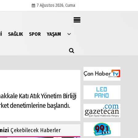
7 Ağustos 2026, Cuma
I
SAĞLIK
SPOR
YAŞAM
Künye
İletişim
Çerez Politikası
Gizlilik İlkeleri
akkale Katı Atık Yönetim Birliği
rket denetimlerine başlandı.
inizi
Çekebilecek Haberler