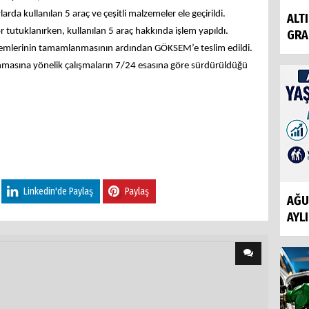
rda kullanılan 5 araç ve çeşitli malzemeler ele geçirildi.
ALT
ör tutuklanırken, kullanılan 5 araç hakkında işlem yapıldı.
GRAM
şlemlerinin tamamlanmasının ardından GÖKSEM’e teslim edildi.
nmasına yönelik çalışmaların 7/24 esasına göre sürdürüldüğü
Linkedin'de Paylaş
Paylaş
AĞU
AYLI