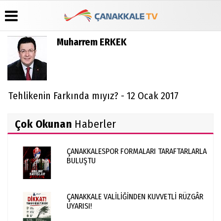
Muharrem ERKEK
Üye Paneli
Hava
Köşe
Künye
Durumu
Yazarları
Haber
İletişim
Arşivi
Gazete
Video
Çerez
Manşetleri
Galeri
Tehlikenin Farkında mıyız? - 12 Ocak 2017
Gazete
Politikası
Arşivi
Anketler
Foto
Gizlilik
Galeri
Günün
Biyografiler
İlkeleri
Çok Okunan
Haberler
Haberleri
ÇANAKKALESPOR FORMALARI TARAFTARLARLA
BULUŞTU
ÇANAKKALE VALİLİĞİNDEN KUVVETLİ RÜZGÂR
UYARISI!