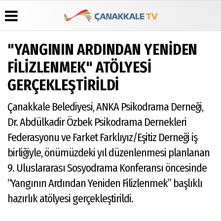
"YANGININ ARDINDAN YENİDEN
Üye Paneli
Hava
Köşe
Künye
FİLİZLENMEK" ATÖLYESİ
Durumu
Yazarları
Haber
İletişim
GERÇEKLEŞTİRİLDİ
Arşivi
Gazete
Video
Çerez
Manşetleri
Galeri
Gazete
Politikası
Çanakkale Belediyesi, ANKA Psikodrama Derneği,
Arşivi
Anketler
Foto
Gizlilik
Galeri
Günün
Biyografiler
İlkeleri
Dr. Abdülkadir Özbek Psikodrama Dernekleri
Haberleri
Federasyonu ve Farket Farklıyız/Eşitiz Derneği iş
birliğiyle, önümüzdeki yıl düzenlenmesi planlanan
9. Uluslararası Sosyodrama Konferansı öncesinde
“Yangının Ardından Yeniden Filizlenmek” başlıklı
hazırlık atölyesi gerçekleştirildi.