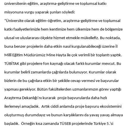
üniversitenin eğitim, araştırma-geliştirme ve toplumsal katkı
misyonuna vurgu yaparak şunları söyledi:
“Üniversite olarak eğitim-öğretim, araştırma-geliştirme ve toplumsal
katkı faaliyetlerimizle hem kentimize hem ülkemize hem de bölgemize
ulusal ve uluslararası ölçekte hizmet etmekle mükellefiz. Bu noktada,
buna benzer projelerin daha etkin nasıl kurgulanabileceği üzerine İl
Millî Eğitim Müdürümüz Mine Hayta ile çok verimli bir toplantı yaptık.
TÜBİTAK gibi projelere fon kaynağı olacak farklı kurumlar mevcut. Bu
kurumlar belirli zamanlarda çağrılarda bulunuyor. Kurumlar olarak
bizlerin de bu çağrılara etkin bir şekilde cevap vermesi ve başvurular
yapması gerekiyor. Bütün fakültelerden uzmanlarımızın görev yaptığı
Araştırma Dekanlığı’nı kurarak proje başvurularda daha hızlı
ilerlemeyi amaçladık. Artık ciddi anlamda proje başvuru ekosistemini
oluşturmuş durumdayız ve bunun karşılıklarını da yavaş yavaş almaya
başladık. Örneğin kısa zamanda TÜSEB projelerinde Türkiye 5.’si