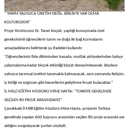
“ TARIM YALNIZCA ÜRETİM DEĞİL, BİRLİKTE VAR OLMA
KÜLTÜRÜDÜR”
Proje Yürütücüsü Dr. Taner Küçük, yaptığı konuşmada özel
gereksinimli öğrencilerin tarım ve doğa ile bağ kurmalarını
amaçladıklarını belirterek şu ifadeleri kullandı:
“Öğrencilerimiz fide dikiminden hasada, mutfak atölyelerinden bahçe
çalışmalarına kadar birçok etkinliği bizzat deneyimleyecek. Böylece
yalnızca tarımsal üretimi tanımakla kalmayacak, aynı zamanda iletişim,
iş birliği ve özgüven gibi becerilerini geliştirme fırsatı bulacaklar.”
İL MİLLÎ EĞİTİM MÜDÜRÜ MİNE HAYTA: “TÜRKİYE GENELİNDE
SEÇİLEN 80 PROJE ARASINDAYIZ”
Çanakkale İl Millî Eğitim Müdürü Mine Hayta, projenin Türkiye
genelinde yapılan 600 başvuru arasından seçilen 80 proje arasında yer
aldığını vurgulayarak şunları söyledi: