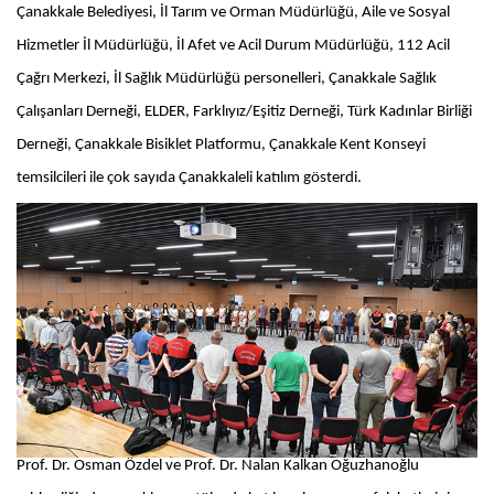
Çanakkale Belediyesi, İl Tarım ve Orman Müdürlüğü, Aile ve Sosyal
Hizmetler İl Müdürlüğü, İl Afet ve Acil Durum Müdürlüğü, 112 Acil
Çağrı Merkezi, İl Sağlık Müdürlüğü personelleri, Çanakkale Sağlık
Çalışanları Derneği, ELDER, Farklıyız/Eşitiz Derneği, Türk Kadınlar Birliği
Derneği, Çanakkale Bisiklet Platformu, Çanakkale Kent Konseyi
temsilcileri ile çok sayıda Çanakkaleli katılım gösterdi.
Prof. Dr. Osman Özdel ve Prof. Dr. Nalan Kalkan Oğuzhanoğlu