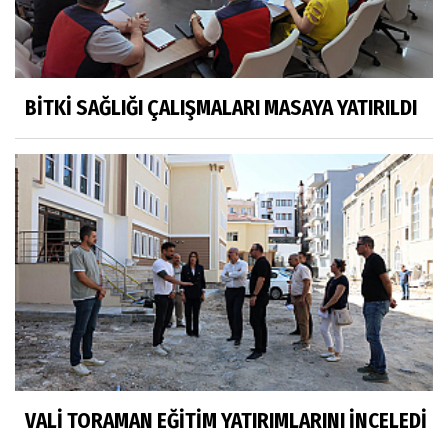
BİTKİ SAĞLIĞI ÇALIŞMALARI MASAYA YATIRILDI
VALİ TORAMAN EĞİTİM YATIRIMLARINI İNCELEDİ