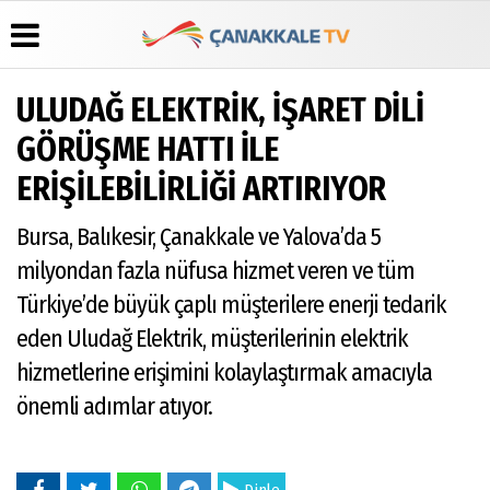
ULUDAĞ ELEKTRİK, İŞARET DİLİ
Üye Paneli
Hava
Köşe
Künye
GÖRÜŞME HATTI İLE
Durumu
Yazarları
Haber
İletişim
ERİŞİLEBİLİRLİĞİ ARTIRIYOR
Arşivi
Gazete
Video
Çerez
Manşetleri
Galeri
Gazete
Politikası
Bursa, Balıkesir, Çanakkale ve Yalova’da 5
Arşivi
Anketler
Foto
Gizlilik
Galeri
Günün
Biyografiler
İlkeleri
milyondan fazla nüfusa hizmet veren ve tüm
Haberleri
Türkiye’de büyük çaplı müşterilere enerji tedarik
eden Uludağ Elektrik, müşterilerinin elektrik
hizmetlerine erişimini kolaylaştırmak amacıyla
önemli adımlar atıyor.