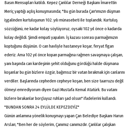
Basın Mensupları katıldı. Kepez Çanlılar Derneği Başkanı İmarettin
Meriç yaptığı açılış konuşmasında; "Bu gün burada Çan'ımızın düşman
işgalinden kurtuluşunun 102. yılı münasebeti ile toplandık. Kurtuluş
sözcüğünü, ne kadar kolay söylüyoruz, oysaki 102 yıl önce o kadarda
kolay değildi. Şimdi empati yapalım. İş kazası sonrası parmağımızın
koptuğunu düşünün. O can havliyle hastaneye koşar, feryat figan
ederiz. Ama 102 yıl önce kopan parmağına rağmen savaşmaya çalışan,
yanı başında can kardeşinin şehit olduğunu gördüğü halde düşmana
koşanlar bu gün bizlere özgür, bağımsız bir vatan bırakmak için canlarını
verdiler. Başlarında cepheden cepheye koşan, ben size taarruzu değil
ölmeyi emrediyorum diyen Gazi Mustafa Kemal Atatürk. Bu vatanı
bizlere bırakanlar borçluyuz ruhları şad olsun" ifadelerini kullandı.
"BUNDAN SONRA 24 EYLÜLDE KEPEZDEYİZ"
Günün anlamına yönelik konuşmayı yapan Çan Belediye Başkanı Harun
Arslan; "Ben her de söylerim, Çanımız canımızdır. Çanlılar çalışkan