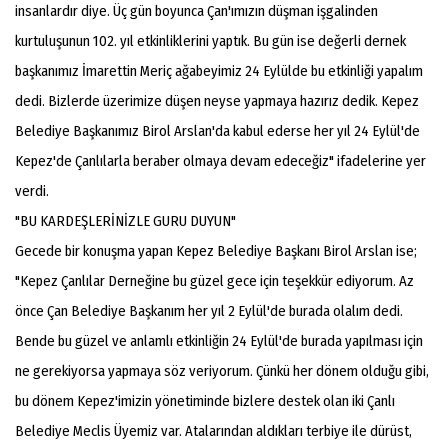
insanlardır diye. Üç gün boyunca Çan'ımızın düşman işgalinden
kurtuluşunun 102. yıl etkinliklerini yaptık. Bu gün ise değerli dernek
başkanımız İmarettin Meriç ağabeyimiz 24 Eylülde bu etkinliği yapalım
dedi. Bizlerde üzerimize düşen neyse yapmaya hazırız dedik. Kepez
Belediye Başkanımız Birol Arslan'da kabul ederse her yıl 24 Eylül'de
Kepez'de Çanlılarla beraber olmaya devam edeceğiz" ifadelerine yer
verdi.
"BU KARDEŞLERİNİZLE GURU DUYUN"
Gecede bir konuşma yapan Kepez Belediye Başkanı Birol Arslan ise;
"Kepez Çanlılar Derneğine bu güzel gece için teşekkür ediyorum. Az
önce Çan Belediye Başkanım her yıl 2 Eylül'de burada olalım dedi.
Bende bu güzel ve anlamlı etkinliğin 24 Eylül'de burada yapılması için
ne gerekiyorsa yapmaya söz veriyorum. Çünkü her dönem olduğu gibi,
bu dönem Kepez'imizin yönetiminde bizlere destek olan iki Çanlı
Belediye Meclis Üyemiz var. Atalarından aldıkları terbiye ile dürüst,