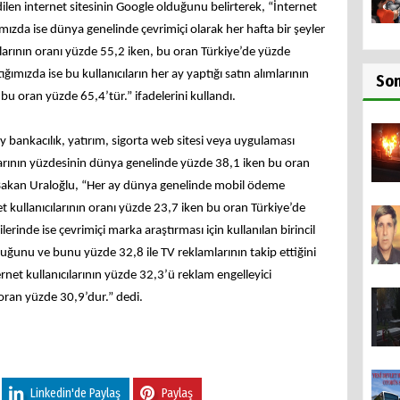
len internet sitesinin Google olduğunu belirterek, “İnternet
ımızda ise dünya genelinde çevrimiçi olarak her hafta bir şeyler
cılarının oranı yüzde 55,2 iken, bu oran Türkiye’de yüzde
tığımızda ise bu kullanıcıların her ay yaptığı satın alımlarının
So
u oran yüzde 65,4’tür.” ifadelerini kullandı.
 ay bankacılık, yatırım, sigorta web sitesi veya uygulaması
ılarının yüzdesinin dünya genelinde yüzde 38,1 iken bu oran
Bakan Uraloğlu, “Her ay dünya genelinde mobil ödeme
et kullanıcılarının oranı yüzde 23,7 iken bu oran Türkiye’de
lerinde ise çevrimiçi marka araştırması için kullanılan birincil
uğunu ve bunu yüzde 32,8 ile TV reklamlarının takip ettiğini
et kullanıcılarının yüzde 32,3’ü reklam engelleyici
oran yüzde 30,9’dur.” dedi.
Linkedin'de Paylaş
Paylaş