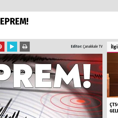
DEPREM!
İlg
Editor:
Çanakkale TV
ÇTS
GELE