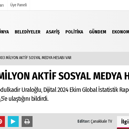
Üye Paneli
arı
ÜNYA
BELEDIYELER
ASAYIŞ
POLITIKA
GÜNDEM
EKONOM
mu
Köşe Yazarları
şetleri
Video Galeri
Foto Galeri
303 MİLYON AKTİF SOSYAL MEDYA HESABI VAR
r
 MİLYON AKTİF SOSYAL MEDYA 
ulkadir Uraloğlu, Dijital 2024 Ekim Global İstatistik Ra
’e ulaştığını bildirdi.
İlg
Editor:
Çanakkale TV