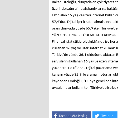
Bakan Uraloğlu, dünyada en çok ziyaret edi
üzerinde satın alma alışkanlıklarına baktığ
satın alan 16 yaş ve üzeri internet kullanı
57,9’dur. Dijital içerik satın almalarına bak
oranı dünyada yüzde 65,9 iken Türkiye’de b
YÜZDE 12,1 MOBİL ÖDEME KULLANIYOR
Finansal istatistiklere bakıldığında ise her
kullanan 16 yaş ve üzeri internet kullanıc
Türkiye'de yüzde 36,1 olduğunu aktaran 
servislerini kullanan 16 yaş ve üzeri intern
yüzde 12,1’dir.” dedi. Dijital pazarlama veri
kanalın yüzde 32,9 ile arama motorları old
kaydeden Uraloğlu, “Dünya genelinde intern
uygulamalar kullanırken Türkiye'de ise bu 
Facebook'ta Paylaş
Tweetle