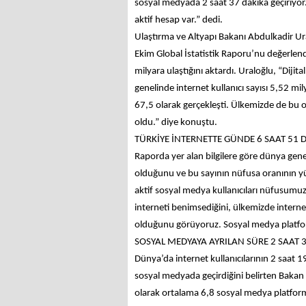
sosyal medyada 2 saat 37 dakika geçiriyor
aktif hesap var.” dedi.
Ulaştırma ve Altyapı Bakanı Abdulkadir Ura
Ekim Global İstatistik Raporu’nu değerlen
milyara ulaştığını aktardı. Uraloğlu, “Dijit
genelinde internet kullanıcı sayısı 5,52 mi
67,5 olarak gerçekleşti. Ülkemizde de bu 
oldu.” diye konuştu.
TÜRKİYE İNTERNETTE GÜNDE 6 SAAT 51 
Raporda yer alan bilgilere göre dünya gene
olduğunu ve bu sayının nüfusa oranının y
aktif sosyal medya kullanıcıları nüfusumuz
interneti benimsediğini, ülkemizde internet
olduğunu görüyoruz. Sosyal medya platform
SOSYAL MEDYAYA AYRILAN SÜRE 2 SAAT 
Dünya’da internet kullanıcılarının 2 saat 1
sosyal medyada geçirdiğini belirten Bakan 
olarak ortalama 6,8 sosyal medya platform