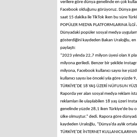
verilere göre dünya genelinde en çok kulla
Facebook olduğunu görüyoruz. Dünya genel
saat 15 dakika ile TikTok iken bu süre Tür
POPÜLER MEDYA PLATFORMLARINA İLGİ 
Dünyadaki popüler sosyal medya uygulamalar
gösterdiğini kaydeden Bakan Uraloğlu, en 
paylaştı:
“2023 yılında 22,7 milyon üyesi olan X pla
milyona geriledi. Benzer bir şekilde Instag
milyona, Facebook kullanıcı sayısı ise yüz
kullanıcı sayısı ise önceki yıla göre yüzde 
TÜRKİYE’DE 18 YAŞ ÜZERİ NÜFUSUN YÜZ
Raporda yer alan sosyal medya reklam istatis
reklamları ile ulaşılabilen 18 yaş üzeri In
genelinde yüzde 28,1 iken Türkiye'de bu 
ülke olmuştur.” dedi. Rapora göre dünyada 
kaydeden Uraloğlu, “Dünya’da aylık ortalama 
TÜRKİYE’DE İNTERNET KULLANICILARININ