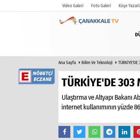
Video Galeri
Foto Galeri
Köşe Yazarl
D
Üye Paneli
Hava Duru
Haber Arşivi
Gazete Man
Gazete Arşivi
Anketler
Ana Sayfa
Bilim Ve Teknoloji
TÜRKİYE'DE 
Günün Haberleri
Biyografile
TÜRKİYE'DE 303
Ulaştırma ve Altyapı Bakanı Abd
internet kullanımının yüzde 86,5