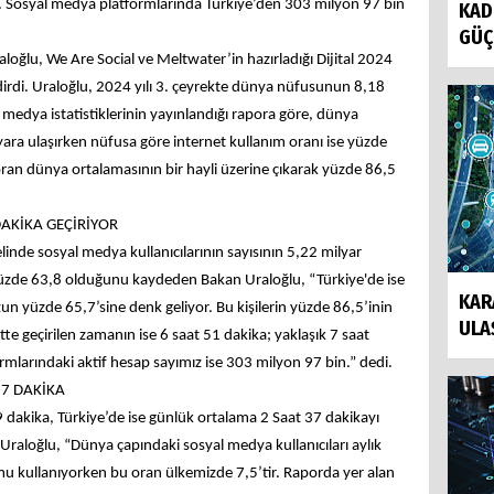
. Sosyal medya platformlarında Türkiye’den 303 milyon 97 bin
KAD
GÜÇ
loğlu, We Are Social ve Meltwater’in hazırladığı Dijital 2024
dirdi. Uraloğlu, 2024 yılı 3. çeyrekte dünya nüfusunun 8,18
al medya istatistiklerinin yayınlandığı rapora göre, dünya
lyara ulaşırken nüfusa göre internet kullanım oranı ise yüzde
oran dünya ortalamasının bir hayli üzerine çıkarak yüzde 86,5
DAKİKA GEÇİRİYOR
linde sosyal medya kullanıcılarının sayısının 5,22 milyar
üzde 63,8 olduğunu kaydeden Bakan Uraloğlu, “Türkiye'de ise
KAR
un yüzde 65,7’sine denk geliyor. Bu kişilerin yüzde 86,5’inin
ULA
te geçirilen zamanın ise 6 saat 51 dakika; yaklaşık 7 saat
larındaki aktif hesap sayımız ise 303 milyon 97 bin.” dedi.
37 DAKİKA
9 dakika, Türkiye’de ise günlük ortalama 2 Saat 37 dakikayı
Uraloğlu, “Dünya çapındaki sosyal medya kullanıcıları aylık
u kullanıyorken bu oran ülkemizde 7,5’tir. Raporda yer alan