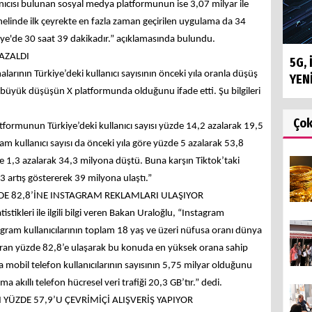
nıcısı bulunan sosyal medya platformunun ise 3,07 milyar ile
inde ilk çeyrekte en fazla zaman geçirilen uygulama da 34
kiye'de 30 saat 39 dakikadır.” açıklamasında bulundu.
AZALDI
5G, 
ının Türkiye’deki kullanıcı sayısının önceki yıla oranla düşüş
YEN
büyük düşüşün X platformunda olduğunu ifade etti. Şu bilgileri
Ço
tformunun Türkiye’deki kullanıcı sayısı yüzde 14,2 azalarak 19,5
ram kullanıcı sayısı da önceki yıla göre yüzde 5 azalarak 53,8
de 1,3 azalarak 34,3 milyona düştü. Buna karşın Tiktok’taki
9,3 artış göstererek 39 milyona ulaştı.”
DE 82,8’İNE INSTAGRAM REKLAMLARI ULAŞIYOR
tikleri ile ilgili bilgi veren Bakan Uraloğlu, “Instagram
stagram kullanıcılarının toplam 18 yaş ve üzeri nüfusa oranı dünya
oran yüzde 82,8’e ulaşarak bu konuda en yüksek orana sahip
mobil telefon kullanıcılarının sayısının 5,75 milyar olduğunu
akıllı telefon hücresel veri trafiği 20,3 GB’tır.” dedi.
 YÜZDE 57,9’U ÇEVRİMİÇİ ALIŞVERİŞ YAPIYOR