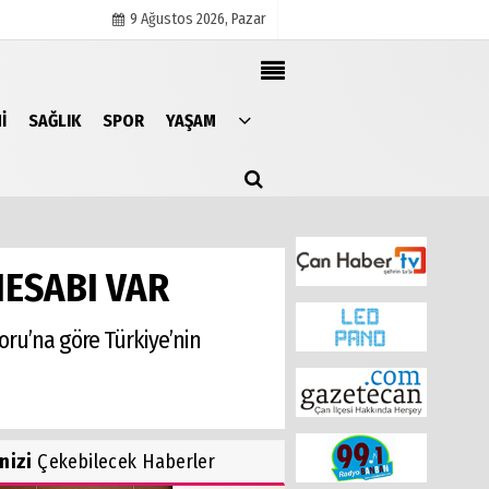
9 Ağustos 2026, Pazar
I
SAĞLIK
SPOR
YAŞAM
Künye
İletişim
Çerez Politikası
Gizlilik İlkeleri
HESABI VAR
poru’na göre Türkiye’nin
inizi
Çekebilecek Haberler