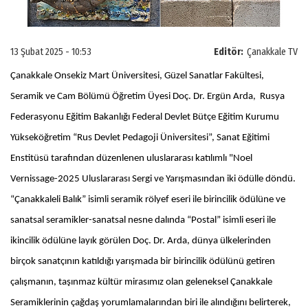
13 Şubat 2025 - 10:53
Editör:
Çanakkale TV
Çanakkale Onsekiz Mart Üniversitesi, Güzel Sanatlar Fakültesi,
Seramik ve Cam Bölümü Öğretim Üyesi Doç. Dr. Ergün Arda, Rusya
Federasyonu Eğitim Bakanlığı Federal Devlet Bütçe Eğitim Kurumu
Yükseköğretim “Rus Devlet Pedagoji Üniversitesi”, Sanat Eğitimi
Enstitüsü tarafından düzenlenen uluslararası katılımlı "Noel
Vernissage-2025 Uluslararası Sergi ve Yarışmasından iki ödülle döndü.
“Çanakkaleli Balık” isimli seramik rölyef eseri ile birincilik ödülüne ve
sanatsal seramikler-sanatsal nesne dalında “Postal” isimli eseri ile
ikincilik ödülüne layık görülen Doç. Dr. Arda, dünya ülkelerinden
birçok sanatçının katıldığı yarışmada bir birincilik ödülünü getiren
çalışmanın, taşınmaz kültür mirasımız olan geleneksel Çanakkale
Seramiklerinin çağdaş yorumlamalarından biri ile alındığını belirterek,