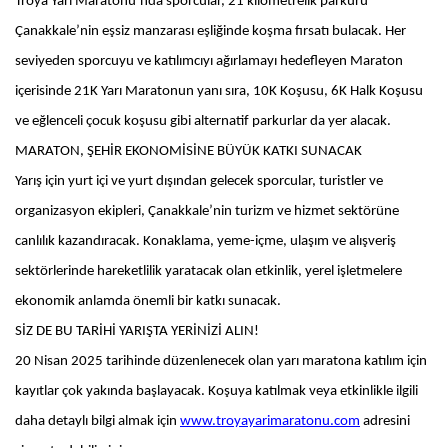
Troya Yarı Maratonu’nda sporcular, 21 kilometrelik parkuru
Çanakkale’nin eşsiz manzarası eşliğinde koşma fırsatı bulacak. Her
seviyeden sporcuyu ve katılımcıyı ağırlamayı hedefleyen Maraton
içerisinde 21K Yarı Maratonun yanı sıra, 10K Koşusu, 6K Halk Koşusu
ve eğlenceli çocuk koşusu gibi alternatif parkurlar da yer alacak.
MARATON, ŞEHİR EKONOMİSİNE BÜYÜK KATKI SUNACAK
Yarış için yurt içi ve yurt dışından gelecek sporcular, turistler ve
organizasyon ekipleri, Çanakkale’nin turizm ve hizmet sektörüne
canlılık kazandıracak. Konaklama, yeme-içme, ulaşım ve alışveriş
sektörlerinde hareketlilik yaratacak olan etkinlik, yerel işletmelere
ekonomik anlamda önemli bir katkı sunacak.
SİZ DE BU TARİHİ YARIŞTA YERİNİZİ ALIN!
20 Nisan 2025 tarihinde düzenlenecek olan yarı maratona katılım için
kayıtlar çok yakında başlayacak. Koşuya katılmak veya etkinlikle ilgili
daha detaylı bilgi almak için
www.troyayarimaratonu.com
adresini