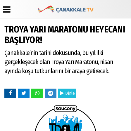
TROYA YARI MARATONU HEYECANI
Üye Paneli
Hava
Köşe
Künye
BAŞLIYOR!
Durumu
Yazarları
Haber
İletişim
Arşivi
Gazete
Video
Çanakkale’nin tarihi dokusunda, bu yıl ilki
Çerez
Manşetleri
Galeri
Gazete
Politikası
gerçekleşecek olan Troya Yarı Maratonu, nisan
Arşivi
Anketler
Foto
Gizlilik
Galeri
ayında koşu tutkunlarını bir araya getirecek.
Günün
Biyografiler
İlkeleri
Haberleri
Dinle