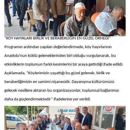
“KÖY HAYIRLARI BİRLİK VE BERABERLİĞİN EN GÜZEL ÖRNEĞİ”
Programın ardından yapılan değerlendirmede, köy hayırlarının
Anadolu'nun köklü geleneklerinden biri olduğu vurgulanarak, bu
etkinliklerin toplumun farklı kesimlerini bir araya getirdiği ifade edildi.
Açıklamada, “Köylerimizin yaşattığı bu güzel gelenek, birlik ve
beraberliğimizin en samimi nişanesidir. Dayanışma kültürümüzü
gelecek nesillere aktaran bu organizasyonlar, toplumsal bağlarımızı
daha da güçlendirmektedir” ifadelerine yer verildi.