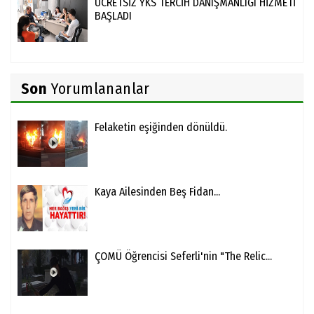
ÜCRETSİZ YKS TERCİH DANIŞMANLIĞI HİZMETİ
BAŞLADI
Son
Yorumlananlar
Felaketin eşiğinden dönüldü.
Kaya Ailesinden Beş Fidan...
ÇOMÜ Öğrencisi Seferli'nin "The Relic...