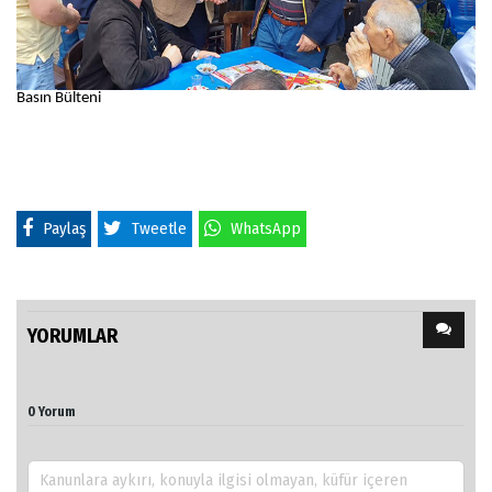
Basın Bülteni
Paylaş
Tweetle
WhatsApp
YORUMLAR
0 Yorum