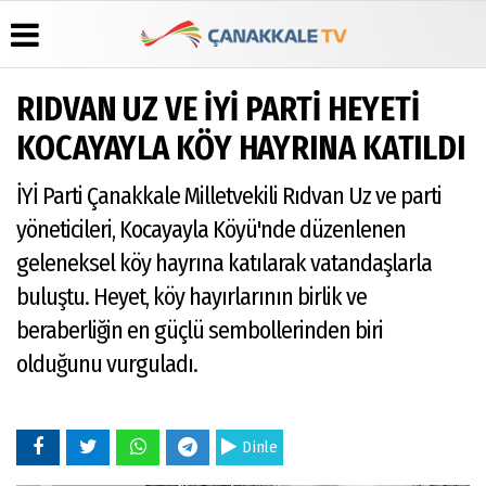
RIDVAN UZ VE İYİ PARTİ HEYETİ
Üye Paneli
Hava
Köşe
Künye
KOCAYAYLA KÖY HAYRINA KATILDI
Durumu
Yazarları
Haber
İletişim
Arşivi
Gazete
Video
İYİ Parti Çanakkale Milletvekili Rıdvan Uz ve parti
Çerez
Manşetleri
Galeri
Gazete
Politikası
yöneticileri, Kocayayla Köyü'nde düzenlenen
Arşivi
Anketler
Foto
Gizlilik
Galeri
geleneksel köy hayrına katılarak vatandaşlarla
Günün
Biyografiler
İlkeleri
Haberleri
buluştu. Heyet, köy hayırlarının birlik ve
beraberliğin en güçlü sembollerinden biri
olduğunu vurguladı.
Dinle