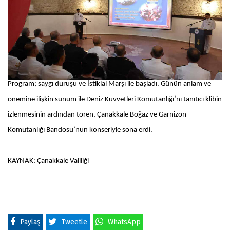
Program; saygı duruşu ve İstiklal Marşı ile başladı. Günün anlam ve
önemine ilişkin sunum ile Deniz Kuvvetleri Komutanlığı’nı tanıtıcı klibin
izlenmesinin ardından tören, Çanakkale Boğaz ve Garnizon
Komutanlığı Bandosu’nun konseriyle sona erdi.
KAYNAK: Çanakkale Valiliği
Paylaş
Tweetle
WhatsApp