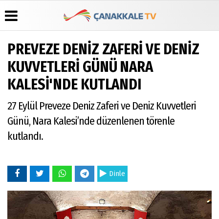
PREVEZE DENİZ ZAFERİ VE DENİZ
Üye Paneli
Hava
Köşe
Künye
KUVVETLERİ GÜNÜ NARA
Durumu
Yazarları
Haber
İletişim
KALESİ'NDE KUTLANDI
Arşivi
Gazete
Video
Çerez
Manşetleri
Galeri
Gazete
Politikası
27 Eylül Preveze Deniz Zaferi ve Deniz Kuvvetleri
Arşivi
Anketler
Foto
Gizlilik
Galeri
Günün
Biyografiler
İlkeleri
Günü, Nara Kalesi’nde düzenlenen törenle
Haberleri
kutlandı.
Dinle