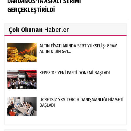
DARDANOS'TA ASFALT SERİMİ
GERÇEKLEŞTİRİLDİ
Çok Okunan
Haberler
ALTIN FİYATLARINDA SERT YÜKSELİŞ: GRAM
ALTIN 6 BİN 541...
KEPEZ'DE YENİ PARTİ DÖNEMİ BAŞLADI
ÜCRETSİZ YKS TERCİH DANIŞMANLIĞI HİZMETİ
BAŞLADI