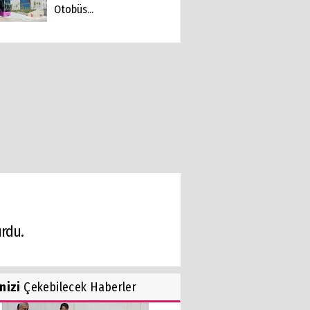
Otobüs...
urdu.
inizi
Çekebilecek Haberler