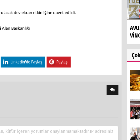
lacak dev ekran etkinliğine davet edildi.
AVU
i Alan Başkanlığı
VİN
Ço
Linkedin'de Paylaş
Paylaş