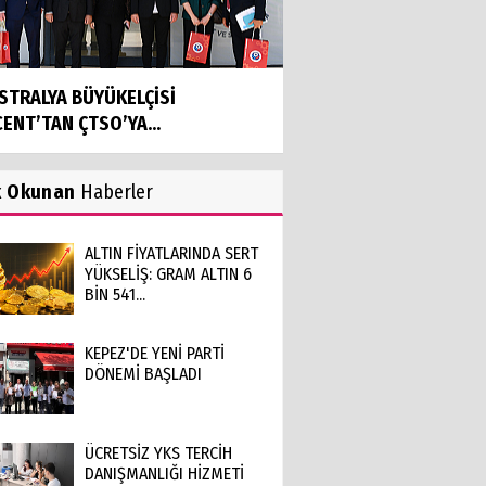
STRALYA BÜYÜKELÇİSİ
CENT’TAN ÇTSO’YA...
k Okunan
Haberler
ALTIN FİYATLARINDA SERT
YÜKSELİŞ: GRAM ALTIN 6
BİN 541...
KEPEZ'DE YENİ PARTİ
DÖNEMİ BAŞLADI
ÜCRETSİZ YKS TERCİH
DANIŞMANLIĞI HİZMETİ