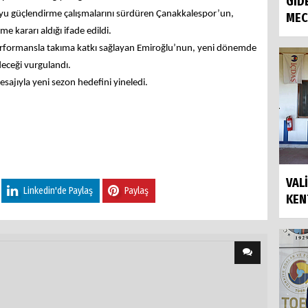
GİD
u güçlendirme çalışmalarını sürdüren Çanakkalespor’un,
MECL
e kararı aldığı ifade edildi.
erformansla takıma katkı sağlayan Emiroğlu’nun, yeni dönemde
eceği vurgulandı.
ajıyla yeni sezon hedefini yineledi.
VAL
Linkedin'de Paylaş
Paylaş
KEN