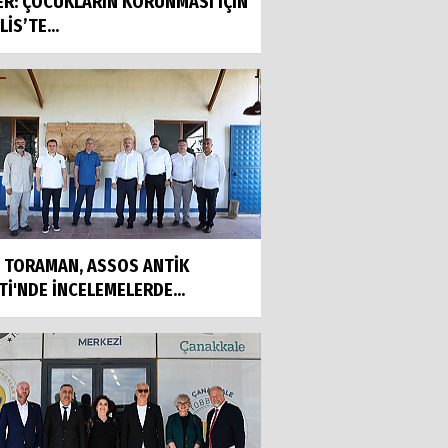
ER: ÇOCUKLARIN KORUNMASI İÇİN
İS’TE...
İ TORAMAN, ASSOS ANTİK
Tİ'NDE İNCELEMELERDE...