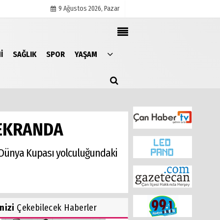
9 Ağustos 2026, Pazar
I
SAĞLIK
SPOR
YAŞAM
Künye
İletişim
Çerez Politikası
Gizlilik İlkeleri
 EKRANDA
FA Dünya Kupası yolculuğundaki
inizi
Çekebilecek Haberler