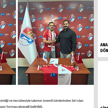
ANA
DÖN
mliği ve tecrübesiyle takımın önemli isimlerinden biri olan
r forması giyeceği belirtildi.