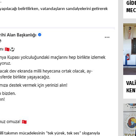
.
GİD
yapılacağı belirtilirken, vatandaşların sandalyelerini getirerek
MECL
VAL
KEN
llî takımın mücadelesinin “tek yürek, tek ses” sloganıyla