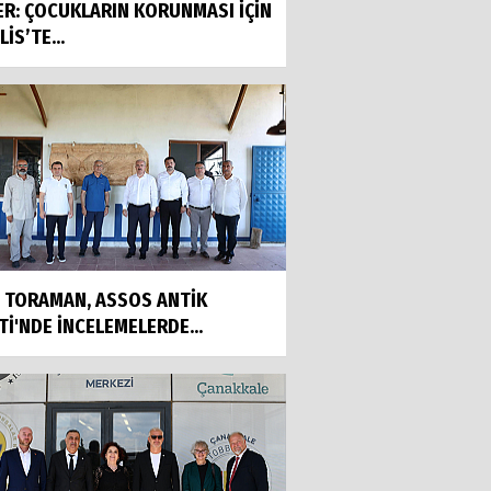
ER: ÇOCUKLARIN KORUNMASI İÇİN
İS’TE...
İ TORAMAN, ASSOS ANTİK
Tİ'NDE İNCELEMELERDE...