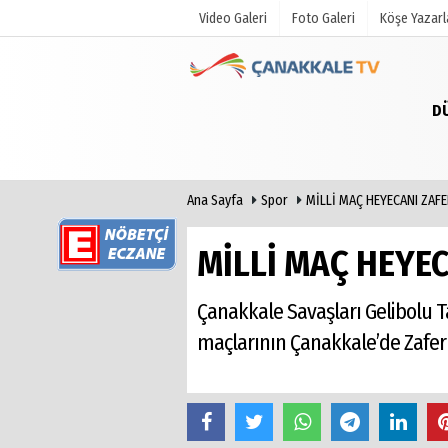
Video Galeri
Foto Galeri
Köşe Yazarl
D
Üye Paneli
Hava Duru
Haber Arşivi
Gazete Man
Gazete Arşivi
Anketler
Ana Sayfa
Spor
MİLLİ MAÇ HEYECANI ZAF
Günün Haberleri
Biyografile
MİLLİ MAÇ HEYE
Çanakkale Savaşları Gelibolu Ta
maçlarının Çanakkale’de Zafer