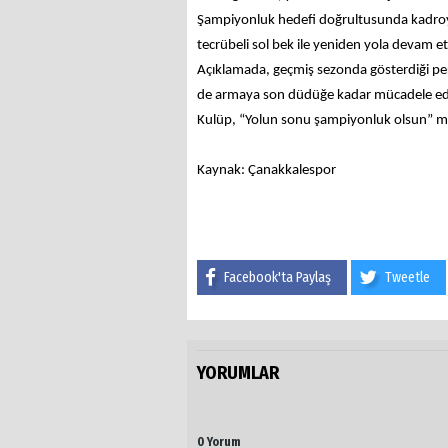
Şampiyonluk hedefi doğrultusunda kadroy
tecrübeli sol bek ile yeniden yola devam etm
Açıklamada, geçmiş sezonda gösterdiği p
de armaya son düdüğe kadar mücadele ed
Kulüp, “Yolun sonu şampiyonluk olsun” mes
Kaynak: Çanakkalespor
Facebook'ta Paylaş
Tweetle
YORUMLAR
0 Yorum