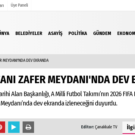
Üye Paneli
arı
ÜNYA
BELEDIYELER
ASAYIŞ
POLITIKA
GÜNDEM
EKONOM
mu
Köşe Yazarları
şetleri
Video Galeri
Foto Galeri
ER MEYDANI'NDA DEV EKRANDA
r
CANI ZAFER MEYDANI'NDA DEV
rihi Alan Başkanlığı, A Milli Futbol Takımı’nın 2026 FI
 Meydanı’nda dev ekranda izleneceğini duyurdu.
İlg
Editor:
Çanakkale TV