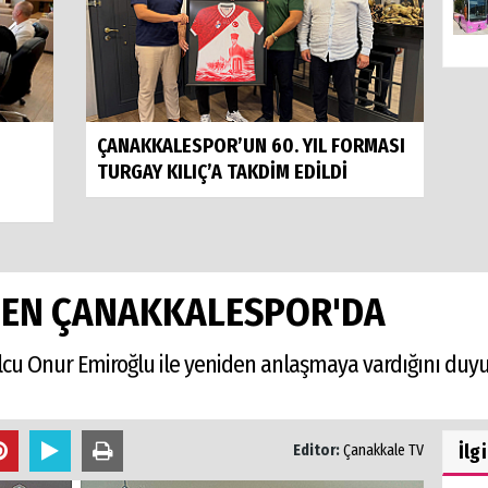
ÇANAKKALESPOR’UN 60. YIL FORMASI
TURGAY KILIÇ’A TAKDİM EDİLDİ
DEN ÇANAKKALESPOR'DA
lcu Onur Emiroğlu ile yeniden anlaşmaya vardığını duy
İlg
Editor:
Çanakkale TV