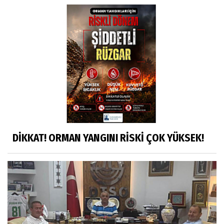
DİKKAT! ORMAN YANGINI RİSKİ ÇOK YÜKSEK!