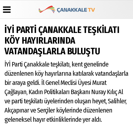
İYİ PARTİ ÇANAKKALE TEŞKİLATI
Üye Paneli
Hava
Köşe
Künye
KÖY HAYIRLARINDA
Durumu
Yazarları
Haber
İletişim
VATANDAŞLARLA BULUŞTU
Arşivi
Gazete
Video
Çerez
Manşetleri
Galeri
Gazete
Politikası
İYİ Parti Çanakkale teşkilatı, kent genelinde
Arşivi
Anketler
Foto
Gizlilik
Galeri
Günün
Biyografiler
İlkeleri
düzenlenen köy hayırlarına katılarak vatandaşlarla
Haberleri
bir araya geldi. İl Genel Meclisi Üyesi Murat
Çağlayan, Kadın Politikaları Başkanı Nuray Kılıç Al
ve parti teşkilatı üyelerinden oluşan heyet, Salihler,
Akçapınar ve Serçiler köylerinde düzenlenen
geleneksel hayır etkinliklerinde yer aldı.