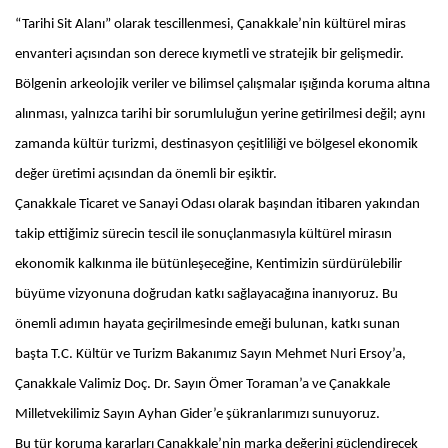
“Tarihi Sit Alanı” olarak tescillenmesi, Çanakkale’nin kültürel miras
envanteri açısından son derece kıymetli ve stratejik bir gelişmedir.
Bölgenin arkeolojik veriler ve bilimsel çalışmalar ışığında koruma altına
alınması, yalnızca tarihi bir sorumluluğun yerine getirilmesi değil; aynı
zamanda kültür turizmi, destinasyon çeşitliliği ve bölgesel ekonomik
değer üretimi açısından da önemli bir eşiktir.
Çanakkale Ticaret ve Sanayi Odası olarak başından itibaren yakından
takip ettiğimiz sürecin tescil ile sonuçlanmasıyla kültürel mirasın
ekonomik kalkınma ile bütünleşeceğine, Kentimizin sürdürülebilir
büyüme vizyonuna doğrudan katkı sağlayacağına inanıyoruz. Bu
önemli adımın hayata geçirilmesinde emeği bulunan, katkı sunan
başta T.C. Kültür ve Turizm Bakanımız Sayın Mehmet Nuri Ersoy’a,
Çanakkale Valimiz Doç. Dr. Sayın Ömer Toraman’a ve Çanakkale
Milletvekilimiz Sayın Ayhan Gider’e şükranlarımızı sunuyoruz.
Bu tür koruma kararları Çanakkale’nin marka değerini güçlendirecek