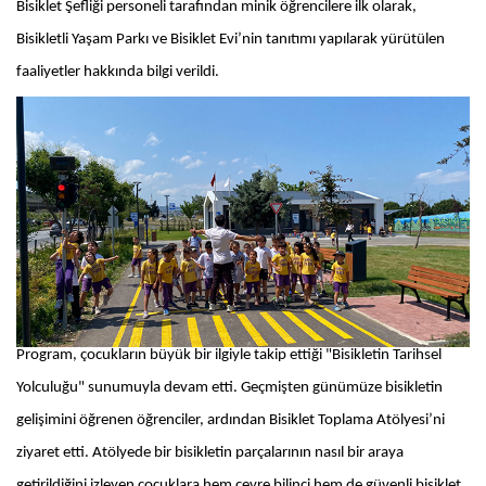
Bisiklet Şefliği personeli tarafından minik öğrencilere ilk olarak,
Bisikletli Yaşam Parkı ve Bisiklet Evi’nin tanıtımı yapılarak yürütülen
faaliyetler hakkında bilgi verildi.
Program, çocukların büyük bir ilgiyle takip ettiği "Bisikletin Tarihsel
Yolculuğu" sunumuyla devam etti. Geçmişten günümüze bisikletin
gelişimini öğrenen öğrenciler, ardından Bisiklet Toplama Atölyesi’ni
ziyaret etti. Atölyede bir bisikletin parçalarının nasıl bir araya
getirildiğini izleyen çocuklara hem çevre bilinci hem de güvenli bisiklet