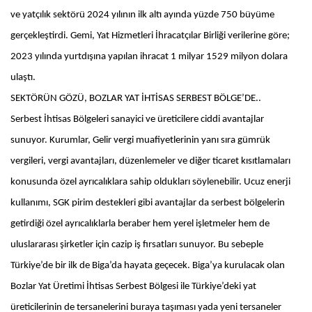
ve yatçılık sektörü 2024 yılının ilk altı ayında yüzde 750 büyüme
gerçekleştirdi. Gemi, Yat Hizmetleri İhracatçılar Birliği verilerine göre;
2023 yılında yurtdışına yapılan ihracat 1 milyar 1529 milyon dolara
ulaştı.
SEKTÖRÜN GÖZÜ, BOZLAR YAT İHTİSAS SERBEST BÖLGE’DE..
Serbest İhtisas Bölgeleri sanayici ve üreticilere ciddi avantajlar
sunuyor. Kurumlar, Gelir vergi muafiyetlerinin yanı sıra gümrük
vergileri, vergi avantajları, düzenlemeler ve diğer ticaret kısıtlamaları
konusunda özel ayrıcalıklara sahip oldukları söylenebilir. Ucuz enerji
kullanımı, SGK pirim destekleri gibi avantajlar da serbest bölgelerin
getirdiği özel ayrıcalıklarla beraber hem yerel işletmeler hem de
uluslararası şirketler için cazip iş fırsatları sunuyor. Bu sebeple
Türkiye’de bir ilk de Biga’da hayata geçecek. Biga’ya kurulacak olan
Bozlar Yat Üretimi İhtisas Serbest Bölgesi ile Türkiye’deki yat
üreticilerinin de tersanelerini buraya taşıması yada yeni tersaneler