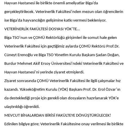
Hayvan Hastanesi ile birlikte önemli ameliyatlar Biga’da
gerçekleştirilecek. Veterinerlik Fakültesi’nden mezun olan öğrencilerin
ise Biga’da hayvancılığın gelişimine katkı vermesi bekleniyor.
VETERİNERLİK FAKÜLTESİ DOSYASI YÖK’TE…
Biga TSO’nun ve ÇOMÜ Rektörlüğü girişimleri ile somut hale gelen
Veterinerlik Fakültesi için geçtiğimiz aylarda ÇOMÜ Rektörü Prof.Dr.
Cüneyt Erenoğlu ve Biga TSO Yönetim Kurulu Başkanı Şadan Doğan,
Burdur Mehmet Akif Ersoy Üniversitesi’ndeki Veterinerlik Fakültesi ve
Hayvan Hastanesi’ni yerinde ziyaret etmişlerdi.
Ziyaret sonrasında ÇOMÜ Veterinerlik Fakültesi ile ilgili çalışmalar hız
kazandı. Yükseköğretim Kurulu (YÖK) Başkanı Prof. Dr. Erol Özvar’ın
da desteklediği proje için gerekli olan dosyaların hazırlanarak YÖK’e
ulaştırıldığı öğrenildi.
MEVCUT BİNALARDAN BİRİSİ FAKÜLTEYE DÖNÜŞTÜRÜLECEK!
Edinilen bilgiye göre; Veterinerlik Fakültesine onay verilmesi ile birlikte