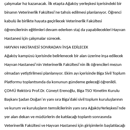
çalışmalar hız kazanacak. İlk etapta Ağaköy yerleşkesi içerisindeki bir
binanın Veterinerlik Fakültesi’ne tahsis edilmesi planlanıyor. Öğrenci
kabulü ile birlikte hayata geçirilecek Veterinerlik Fakültesi
öğrencilerinin eğitimleri devam ederken staj da yapabilecekleri Hayvan
Hastanesi için çalışmalar sürecek.
HAYVAN HASTANESİ SONRADAN İNŞA EDİLECEK
Ağaköy kampüsü içerisinde belirlenecek bir alan üzerine inşa edilecek
Hayvan Hastanesi’nin Veterinerlik Fakültesi’nin ilk öğrencileri mezun
olmadan yetiştirilmesi planlanıyor. Ekim ayı içerisinde Biga Sivil Toplum
Platformu toplantısında da konunun gündeme geleceği öğrenildi.
ÇOMÜ Rektörü Prof.Dr. Cüneyt Erenoğlu, Biga TSO Yönetim Kurulu
Başkanı Şadan Doğan’ın yanı sıra Biga’daki sivil toplum kuruluşlarının
ve kurum ve kuruluşların temsilcilerinin yanı sıra AğaköyYerleşkesi’nde
yer alan dekan ve müdürlerin de katılacağı toplantı sonrasında
Veterinerlik Fakültesi ve Hayvan Hastanesi için girişimlerin başlatılacağı