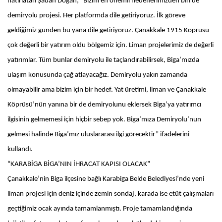
hatırlatan Şadan Doğan; “Bizim en önemli hedeflerimizden biri de
demiryolu projesi. Her platformda dile getiriyoruz. İlk göreve
geldiğimiz günden bu yana dile getiriyoruz. Çanakkale 1915 Köprüsü
çok değerli bir yatırım oldu bölgemiz için. Liman projelerimiz de değerli
yatırımlar. Tüm bunlar demiryolu ile taçlandırabilirsek, Biga’mızda
ulaşım konusunda çağ atlayacağız. Demiryolu yakın zamanda
olmayabilir ama bizim için bir hedef. Yat üretimi, liman ve Çanakkale
Köprüsü’nün yanına bir de demiryolunu eklersek Biga’ya yatırımcı
ilgisinin gelmemesi için hiçbir sebep yok. Biga’mıza Demiryolu’nun
gelmesi halinde Biga’mız uluslararası ilgi görecektir” ifadelerini
kullandı.
“KARABİGA BİGA’NIN İHRACAT KAPISI OLACAK”
Çanakkale’nin Biga ilçesine bağlı Karabiga Belde Belediyesi’nde yeni
liman projesi için deniz içinde zemin sondaj, karada ise etüt çalışmaları
geçtiğimiz ocak ayında tamamlanmıştı. Proje tamamlandığında