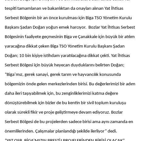
tespiti tamamlanan ve bakanlıktan da onayları alınan Yat İhtisas
Serbest Bölgenin bir an önce kurulması için Biga TSO Yönetim Kurulu
Başkanı Şadan Doğan yoğun emek harcıyor. Bozlar Yat İhtisas Serbest
Bölgesinin faaliyete geçmesinin Biga ve Çanakkale için büyük bir atılım
yaracağına dikkat çeken Biga TSO Yönetim Kurulu Başkanı Şadan
Doğan; 10 bin kişiye istihdam yaratılacağına dikkat çekti. Yat İhtisas
Serbest Bölgesi için büyük heyecan duyduklarını belirten Doğan;
“Biga’mız, gerek sanayi, gerek tarım ve hayvancılık konusunda
bölgemizin önde gelen merkezlerinden birisi. Bu değerlerimizi bir adım
daha ileri taşıyabilmek için, bu zenginliklerimizi katma değere
dönüştürebilmek için bizler de bu kentin bir sivil toplum kuruluşu
olarak sürekli fikir ve proje geliştirmeye devam ediyoruz. Bozlar
Serbest Bölgesi de bu projelerden sadece birisi ama aynı zamanda en
önemlilerinden. Çalışmalar planlandığı şekilde ilerliyor” dedi.
“YAT OSB, BİGA’MIZIN PRESTİJ PROJELERİNDEN BİRİSİ OLACAK”