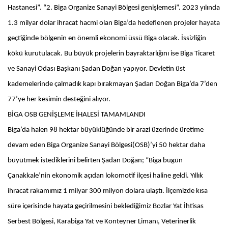
Hastanesi”. “2. Biga Organize Sanayi Bölgesi genişlemesi”. 2023 yılında
1.3 milyar dolar ihracat hacmi olan Biga’da hedeflenen projeler hayata
geçtiğinde bölgenin en önemli ekonomi üssü Biga olacak. İssizliğin
kökü kurutulacak. Bu büyük projelerin bayraktarlığını ise Biga Ticaret
ve Sanayi Odası Başkanı Şadan Doğan yapıyor. Devletin üst
kademelerinde çalmadık kapı bırakmayan Şadan Doğan Biga’da 7’den
77’ye her kesimin desteğini alıyor.
BİGA OSB GENİŞLEME İHALESİ TAMAMLANDI
Biga’da halen 98 hektar büyüklüğünde bir arazi üzerinde üretime
devam eden Biga Organize Sanayi Bölgesi(OSB)’yi 50 hektar daha
büyütmek istediklerini belirten Şadan Doğan; “Biga bugün
Çanakkale’nin ekonomik açıdan lokomotif ilçesi haline geldi. Yıllık
ihracat rakamımız 1 milyar 300 milyon dolara ulaştı. İlçemizde kısa
süre içerisinde hayata geçirilmesini beklediğimiz Bozlar Yat İhtisas
Serbest Bölgesi, Karabiga Yat ve Konteyner Limanı, Veterinerlik