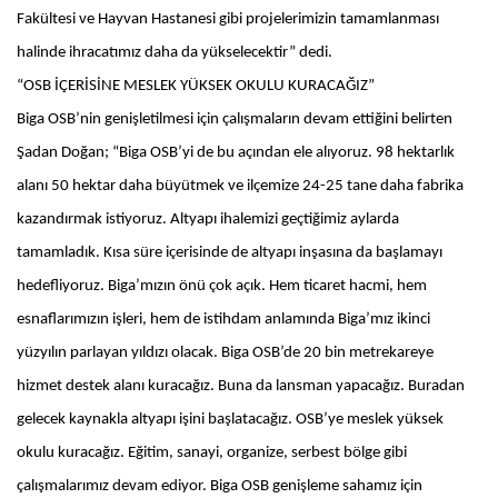
Fakültesi ve Hayvan Hastanesi gibi projelerimizin tamamlanması
halinde ihracatımız daha da yükselecektir” dedi.
“OSB İÇERİSİNE MESLEK YÜKSEK OKULU KURACAĞIZ”
Biga OSB’nin genişletilmesi için çalışmaların devam ettiğini belirten
Şadan Doğan; “Biga OSB’yi de bu açından ele alıyoruz. 98 hektarlık
alanı 50 hektar daha büyütmek ve ilçemize 24-25 tane daha fabrika
kazandırmak istiyoruz. Altyapı ihalemizi geçtiğimiz aylarda
tamamladık. Kısa süre içerisinde de altyapı inşasına da başlamayı
hedefliyoruz. Biga’mızın önü çok açık. Hem ticaret hacmi, hem
esnaflarımızın işleri, hem de istihdam anlamında Biga’mız ikinci
yüzyılın parlayan yıldızı olacak. Biga OSB’de 20 bin metrekareye
hizmet destek alanı kuracağız. Buna da lansman yapacağız. Buradan
gelecek kaynakla altyapı işini başlatacağız. OSB’ye meslek yüksek
okulu kuracağız. Eğitim, sanayi, organize, serbest bölge gibi
çalışmalarımız devam ediyor. Biga OSB genişleme sahamız için