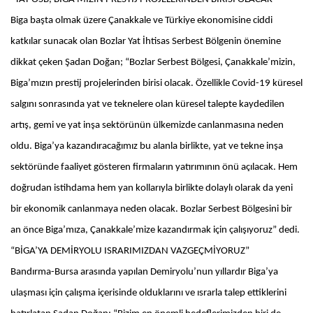
Biga başta olmak üzere Çanakkale ve Türkiye ekonomisine ciddi
katkılar sunacak olan Bozlar Yat İhtisas Serbest Bölgenin önemine
dikkat çeken Şadan Doğan; “Bozlar Serbest Bölgesi, Çanakkale’mizin,
Biga’mızın prestij projelerinden birisi olacak. Özellikle Covid-19 küresel
salgını sonrasında yat ve teknelere olan küresel talepte kaydedilen
artış, gemi ve yat inşa sektörünün ülkemizde canlanmasına neden
oldu. Biga’ya kazandıracağımız bu alanla birlikte, yat ve tekne inşa
sektöründe faaliyet gösteren firmaların yatırımının önü açılacak. Hem
doğrudan istihdama hem yan kollarıyla birlikte dolaylı olarak da yeni
bir ekonomik canlanmaya neden olacak. Bozlar Serbest Bölgesini bir
an önce Biga’mıza, Çanakkale’mize kazandırmak için çalışıyoruz” dedi.
“BİGA’YA DEMİRYOLU ISRARIMIZDAN VAZGEÇMİYORUZ”
Bandırma-Bursa arasında yapılan Demiryolu’nun yıllardır Biga’ya
ulaşması için çalışma içerisinde olduklarını ve ısrarla talep ettiklerini