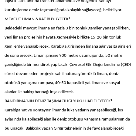
lojistik, afet anında transfer anlamında ve bölgedeki sanayi
kuruluşlarına deniz taşımacılığında kolaylık sağlayacağı belirtiliyor.
MEVCUT LİMAN 6 KAT BÜYÜYECEK!
Beldedeki mevcut limana en fazla 3 bin tonluk gemiler yanaşabilirken,
yeni liman projesinin hayata geçmesiyle birlikte 15-20 bin tonluk
gemilerde yanaşabilecek. Karabiga girişinden limana ağır vasıta girişleri
de sona erecek. Liman girişine 900 metre uzunluğunda, 50 metre
genişliğinde bir mendirek yapılacak. Çevresel Etki Değerlendirme (ÇED)
süreci devam eden projeyle sahil hattına gümrüklü liman, deniz
otobüsü yanaşma rampası, 40-50 kapasiteli yat limanı ve sosyal
alanlar ile balıkçı barınağı inşa edilecek.
BANDIRMA’NIN DENİZ TAŞIMACILIĞI YÜKÜ HAFİFLEYECEK!
Karabiga Yat ve Konteynır limanda lüks yatların yanaşabileceği, kış
aylarında kalabileceği alan ile deniz otobüsü yanaşma rampalarının da
bulunacak. Balıkçılık yapan Gırgır teknelerinin de faydalanabileceği