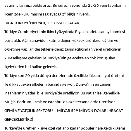
yatırımcılarımızı bekliyoruz. Bu sürecin sonunda 25-26 yeni fabrikanın
ilçemizde kurulmasını sağlayacağız” bilgisini verdi.
BİGA TÜRKİYE’NİN YATÇILIK ÜSSÜ OLACAK!
Türkiye Cumhuriyeti’nin ikinci yüzyılında Biga’da adeta sanayi hamlesi
başlatıldı. Ağır sanayiden katma değeri yüksek ürünlere, eğitim ve
öğretime yapılan desteklerle deniz taşımacılığından yerel üreticilerin
küreselleşme çabaları ile Türkiye’nin gelecekte en çok konuşulan
ilçelerinden biri haline gelecek.
Türkiye son 20 yılda dünya denizlerinde özellikle lüks sınıf yat üretimi
ile dikkat çeken ülkelerin başında geliyor. Dünya’nın en zengin
insanlarının yatları bile Türkiye’de üretiliyor. Bu yatlar ise; genellikle
Muğla-Bodrum, İzmir ve İstanbul’da özel tersanelerde üretiliyor.
GEMİ VE YATÇILIK SEKTÖRÜ 1 MİLYAR 529 MİLYON DOLAR İHRACAT
GERÇEKLEŞTİRDİ!
Türkiye’de üretilen kişiye özel yatlar o kadar popüler hale geldi ki gemi