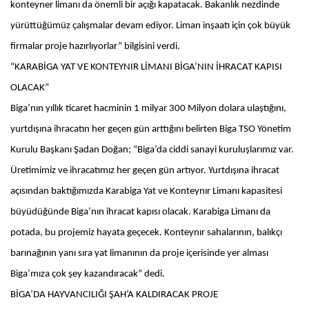
konteyner limanı da önemli bir açığı kapatacak. Bakanlık nezdinde
yürüttüğümüz çalışmalar devam ediyor. Liman inşaatı için çok büyük
firmalar proje hazırlıyorlar” bilgisini verdi.
“KARABİGA YAT VE KONTEYNIR LİMANI BİGA’NIN İHRACAT KAPISI
OLACAK”
Biga’nın yıllık ticaret hacminin 1 milyar 300 Milyon dolara ulaştığını,
yurtdışına ihracatın her geçen gün arttığını belirten Biga TSO Yönetim
Kurulu Başkanı Şadan Doğan; “Biga’da ciddi sanayi kuruluşlarımız var.
Üretimimiz ve ihracatımız her geçen gün artıyor. Yurtdışına ihracat
açısından baktığımızda Karabiga Yat ve Konteynır Limanı kapasitesi
büyüdüğünde Biga’nın ihracat kapısı olacak. Karabiga Limanı da
potada, bu projemiz hayata geçecek. Konteynır sahalarının, balıkçı
barınağının yanı sıra yat limanının da proje içerisinde yer alması
Biga’mıza çok şey kazandıracak” dedi.
BİGA’DA HAYVANCILIĞI ŞAH’A KALDIRACAK PROJE