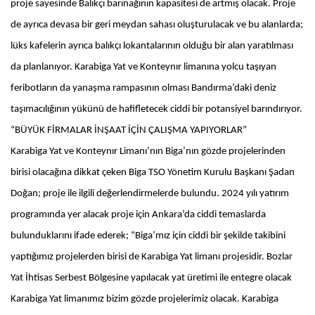
proje sayesinde Balıkçı barınağının kapasitesi de artmış olacak. Proje
de ayrıca devasa bir geri meydan sahası oluşturulacak ve bu alanlarda;
lüks kafelerin ayrıca balıkçı lokantalarının olduğu bir alan yaratılması
da planlanıyor. Karabiga Yat ve Konteynır limanına yolcu taşıyan
feribotların da yanaşma rampasının olması Bandırma’daki deniz
taşımacılığının yükünü de hafifletecek ciddi bir potansiyel barındırıyor.
“BÜYÜK FİRMALAR İNŞAAT İÇİN ÇALIŞMA YAPIYORLAR”
Karabiga Yat ve Konteynır Limanı’nın Biga’nın gözde projelerinden
birisi olacağına dikkat çeken Biga TSO Yönetim Kurulu Başkanı Şadan
Doğan; proje ile ilgili değerlendirmelerde bulundu. 2024 yılı yatırım
programında yer alacak proje için Ankara’da ciddi temaslarda
bulunduklarını ifade ederek; “Biga’mız için ciddi bir şekilde takibini
yaptığımız projelerden birisi de Karabiga Yat limanı projesidir. Bozlar
Yat İhtisas Serbest Bölgesine yapılacak yat üretimi ile entegre olacak
Karabiga Yat limanımız bizim gözde projelerimiz olacak. Karabiga