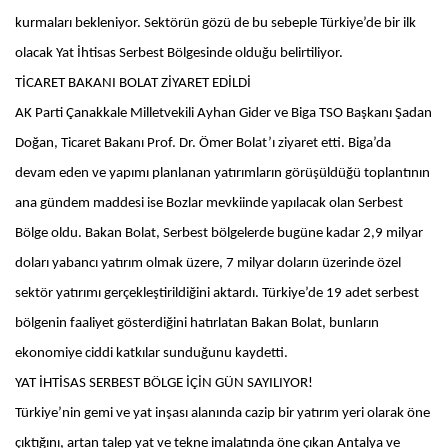
kurmaları bekleniyor. Sektörün gözü de bu sebeple Türkiye’de bir ilk
olacak Yat İhtisas Serbest Bölgesinde olduğu belirtiliyor.
TİCARET BAKANI BOLAT ZİYARET EDİLDİ
AK Parti Çanakkale Milletvekili Ayhan Gider ve Biga TSO Başkanı Şadan
Doğan, Ticaret Bakanı Prof. Dr. Ömer Bolat’ı ziyaret etti. Biga’da
devam eden ve yapımı planlanan yatırımların görüşüldüğü toplantının
ana gündem maddesi ise Bozlar mevkiinde yapılacak olan Serbest
Bölge oldu. Bakan Bolat, Serbest bölgelerde bugüne kadar 2,9 milyar
doları yabancı yatırım olmak üzere, 7 milyar doların üzerinde özel
sektör yatırımı gerçekleştirildiğini aktardı. Türkiye’de 19 adet serbest
bölgenin faaliyet gösterdiğini hatırlatan Bakan Bolat, bunların
ekonomiye ciddi katkılar sunduğunu kaydetti.
YAT İHTİSAS SERBEST BÖLGE İÇİN GÜN SAYILIYOR!
Türkiye’nin gemi ve yat inşası alanında cazip bir yatırım yeri olarak öne
çıktığını, artan talep yat ve tekne imalatında öne çıkan Antalya ve