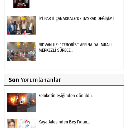
İYİ PARTİ ÇANAKKALE'DE BAYRAK DEĞİŞİMİ
RIDVAN UZ: "TERÖRİST AFFINA DA İMRALI
MERKEZLİ SÜRECE...
Son
Yorumlananlar
Felaketin eşiğinden dönüldü.
Kaya Ailesinden Beş Fidan...