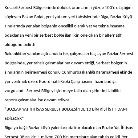
Kocaeli Serbest Bölgelerinde doluluk oranlarının yüzde 100’e ulaştığını
söyleyen Bakan Bolat, yeni yatırım yeri tahsislerinde Biga, Bozlar Köyü
sınırlarında yer alan bölgenin öncelikli olarak yat ve tekne inşasına
odaklanan yeni bir serbest bölge ilanı için öne çıkan bir alternatif
olduğunu belirtti.
Bakanlıktan yapılan açıklamada ise, çalışmaları başlayan Bozlar Serbest
Bölgesinde, yer tahsis çalışmalarının devam ettiği, Serbest bölgenin
sınırlarının belirlenmesi konulu Cumhurbaşkanlığı Kararnamesi ekinde
yer verilmek üzere Koordinatlı Kroki Çalışmasının hazırlandığı
vurgulandı. Serbest Bölgeyi işletmeye talip olan şirketin fizibilite
raporu çalışmaları ise devam ediyor.
“BOZLAR YAT İHTİSAS SERBEST BÖLGESİNDE 10 BİN KİŞİ İSTİHDAM
EDİLECEK”
Biga’ya bağlı Bozlar köyü yakınlarında kurulacak olan Bozlar Yat İhtisas
Serbest Bölge için 1 milyon 700 bin metrekare alan tahsis edildi. Yer