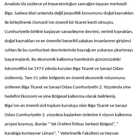
Anadolu’da yüzlerce yıl imparatorluğun sancağını taşıyan merkezdi
Biga. Sadece idari anlamda değil jeopolitik konumunu doğal kaynakları
ile birleştirerek Osmanlı’nın önemli bir ticaret kenti olmuştu.
Cumhuriyetle birlikte başlayan sanayileşme devrimi, verimli toprakları,
doğal kaynakları ve en önemlisi becerikli çalışkan insanlarının girişimci
ruhları ile bu cumhuriyet devrimlerinde bayrağı en yukarıya çıkartmayı
başarmışlardı. Bu ekonomik kalkınma hamlesinin günümüzdeki
lokomotifini ise 1973 yılında kurulan Biga Ticaret ve Sanayi Odası
üstlenmiş. Tam 51 yıldır bölgenin en önemli ekonomik misyonunu
üstlenen Biga Ticaret ve Sanayi Odası Cumhuriyetin 2. Yüzyılında yine
hedefini Ekonomi ve yine Bölgesel kalkınma olarak belirlemiş.
Biga’nın en önemli sivil toplum kuruluşu olan Biga Ticaret ve Sanayi
Odası Cumhuriyetin 2. yüzyılına başlarken önlerine 4 vizyon kalkınma
projesi koymuş. Bunlar ” Yat Üretimi İhtisas Serbest Bölgesi”, ”
Karabiga Konteyner Limanı”, ” Veterinerlik Fakültesi ve Hayvan