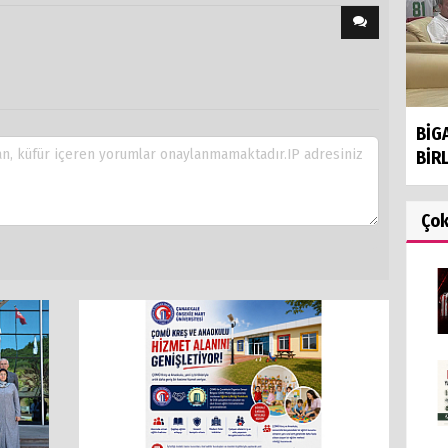
BİG
BİRL
Ço