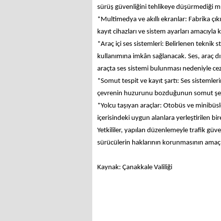
sürüş güvenliğini tehlikeye düşürmediği
*Multimedya ve akıllı ekranlar: Fabrika çıkı
kayıt cihazları ve sistem ayarları amacıyla
*Araç içi ses sistemleri: Belirlenen teknik
kullanımına imkân sağlanacak. Ses, araç 
araçta ses sistemi bulunması nedeniyle ce
*Somut tespit ve kayıt şartı: Ses sistemlerin
çevrenin huzurunu bozduğunun somut şekild
*Yolcu taşıyan araçlar: Otobüs ve minibüsl
içerisindeki uygun alanlara yerleştirilen bi
Yetkililer, yapılan düzenlemeyle trafik gü
sürücülerin haklarının korunmasının amaçla
Kaynak: Çanakkale Valiliği