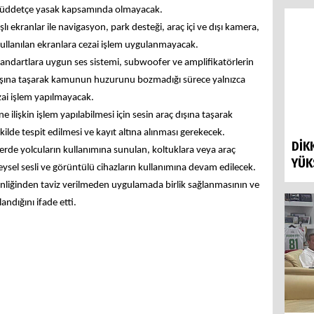
 müddetçe yasak kapsamında olmayacak.
şlı ekranlar ile navigasyon, park desteği, araç içi ve dışı kamera,
 kullanılan ekranlara cezai işlem uygulanmayacak.
 standartlara uygun ses sistemi, subwoofer ve amplifikatörlerin
dışına taşarak kamunun huzurunu bozmadığı sürece yalnızca
zai işlem yapılmayacak.
e ilişkin işlem yapılabilmesi için sesin araç dışına taşarak
e tespit edilmesi ve kayıt altına alınması gerekecek.
DİK
erde yolcuların kullanımına sunulan, koltuklara veya araç
YÜK
reysel sesli ve görüntülü cihazların kullanımına devam edilecek.
venliğinden taviz verilmeden uygulamada birlik sağlanmasının ve
ndığını ifade etti.