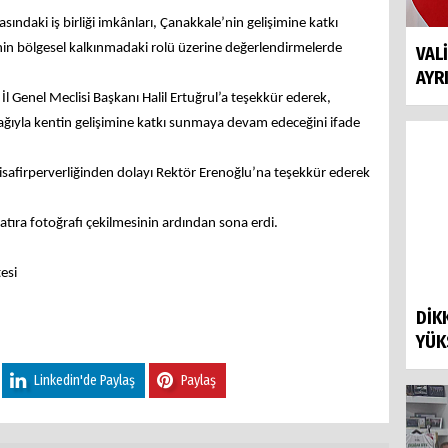
asındaki iş birliği imkânları, Çanakkale’nin gelişimine katkı
enin bölgesel kalkınmadaki rolü üzerine değerlendirmelerde
VAL
AYR
İl Genel Meclisi Başkanı Halil Ertuğrul’a teşekkür ederek,
ğıyla kentin gelişimine katkı sunmaya devam edeceğini ifade
 misafirperverliğinden dolayı Rektör Erenoğlu’na teşekkür ederek
ve hatıra fotoğrafı çekilmesinin ardından sona erdi.
esi
DİK
YÜK
Linkedin'de Paylaş
Paylaş