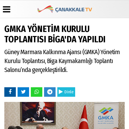
GMKA YÖNETİM KURULU
Üye Paneli
Hava
Köşe
Künye
TOPLANTISI BİGA'DA YAPILDI
Durumu
Yazarları
Haber
İletişim
Arşivi
Gazete
Video
Güney Marmara Kalkınma Ajansı (GMKA) Yönetim
Çerez
Manşetleri
Galeri
Gazete
Politikası
Kurulu Toplantısı, Biga Kaymakamlığı Toplantı
Arşivi
Anketler
Foto
Gizlilik
Galeri
Salonu’nda gerçekleştirildi.
Günün
Biyografiler
İlkeleri
Haberleri
Dinle