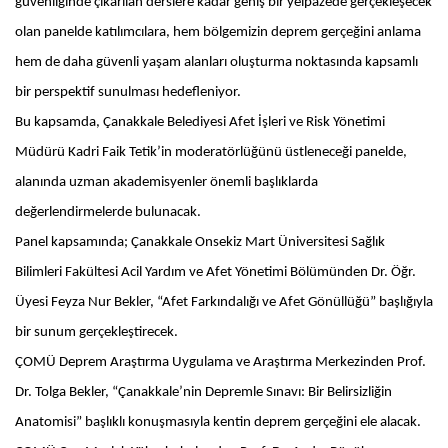
güvenliğinde çıkarılan derslere kadar geniş bir yelpazede gerçekleşecek
olan panelde katılımcılara, hem bölgemizin deprem gerçeğini anlama
hem de daha güvenli yaşam alanları oluşturma noktasında kapsamlı
bir perspektif sunulması hedefleniyor.
Bu kapsamda, Çanakkale Belediyesi Afet İşleri ve Risk Yönetimi
Müdürü Kadri Faik Tetik’in moderatörlüğünü üstleneceği panelde,
alanında uzman akademisyenler önemli başlıklarda
değerlendirmelerde bulunacak.
Panel kapsamında; Çanakkale Onsekiz Mart Üniversitesi Sağlık
Bilimleri Fakültesi Acil Yardım ve Afet Yönetimi Bölümünden Dr. Öğr.
Üyesi Feyza Nur Bekler, “Afet Farkındalığı ve Afet Gönüllüğü” başlığıyla
bir sunum gerçekleştirecek.
ÇOMÜ Deprem Araştırma Uygulama ve Araştırma Merkezinden Prof.
Dr. Tolga Bekler, “Çanakkale’nin Depremle Sınavı: Bir Belirsizliğin
Anatomisi” başlıklı konuşmasıyla kentin deprem gerçeğini ele alacak.