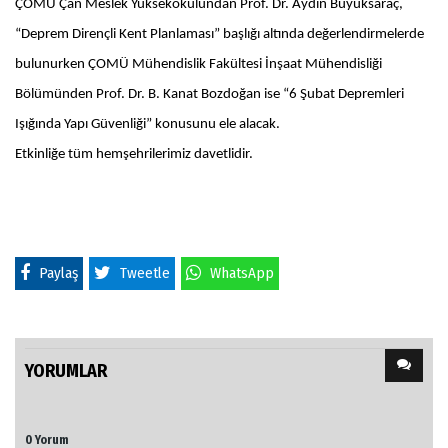
ÇOMÜ Çan Meslek Yüksekokulundan Prof. Dr. Aydın Büyüksaraç,
“Deprem Dirençli Kent Planlaması” başlığı altında değerlendirmelerde
bulunurken ÇOMÜ Mühendislik Fakültesi İnşaat Mühendisliği
Bölümünden Prof. Dr. B. Kanat Bozdoğan ise “6 Şubat Depremleri
Işığında Yapı Güvenliği” konusunu ele alacak.
Etkinliğe tüm hemşehrilerimiz davetlidir.
Paylaş
Tweetle
WhatsApp
YORUMLAR
0 Yorum