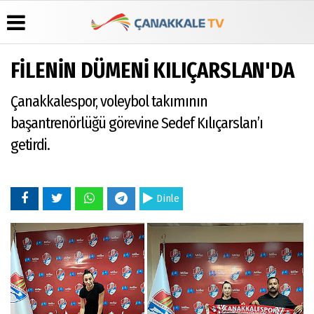
FİLENİN DÜMENİ KILIÇARSLAN'DA
Üye Paneli
Hava
Köşe
Künye
Çanakkalespor, voleybol takımının
Durumu
Yazarları
Haber
İletişim
Arşivi
Gazete
Video
başantrenörlüğü görevine Sedef Kılıçarslan’ı
Çerez
Manşetleri
Galeri
Gazete
Politikası
getirdi.
Arşivi
Anketler
Foto
Gizlilik
Galeri
Günün
Biyografiler
İlkeleri
Haberleri
Dinle