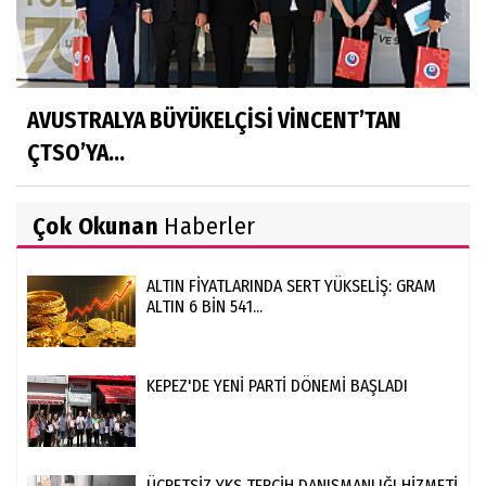
AVUSTRALYA BÜYÜKELÇİSİ VİNCENT’TAN
ÇTSO’YA...
Çok Okunan
Haberler
ALTIN FİYATLARINDA SERT YÜKSELİŞ: GRAM
ALTIN 6 BİN 541...
KEPEZ'DE YENİ PARTİ DÖNEMİ BAŞLADI
ÜCRETSİZ YKS TERCİH DANIŞMANLIĞI HİZMETİ