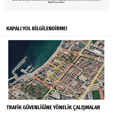
KAPALI YOL BİLGİLENDİRME!
TRAFİK GÜVENLİĞİNE YÖNELİK ÇALIŞMALAR