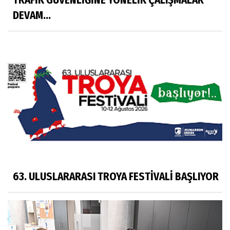
TRAFİK GÜVENLİĞİNE YÖNELİK ÇALIŞMALAR
DEVAM...
63. ULUSLARARASI TROYA FESTİVALİ BAŞLIYOR