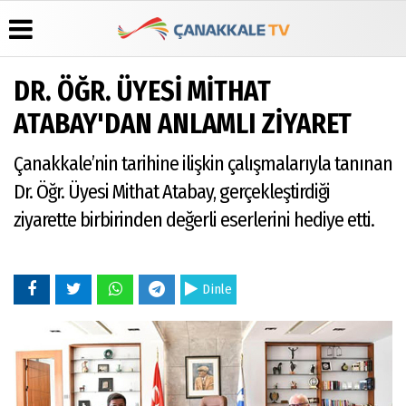
DR. ÖĞR. ÜYESİ MİTHAT
Üye Paneli
Hava
Köşe
Künye
ATABAY'DAN ANLAMLI ZİYARET
Durumu
Yazarları
Haber
İletişim
Arşivi
Gazete
Video
Çanakkale’nin tarihine ilişkin çalışmalarıyla tanınan
Çerez
Manşetleri
Galeri
Gazete
Politikası
Dr. Öğr. Üyesi Mithat Atabay, gerçekleştirdiği
Arşivi
Anketler
Foto
Gizlilik
Galeri
ziyarette birbirinden değerli eserlerini hediye etti.
Günün
Biyografiler
İlkeleri
Haberleri
Dinle