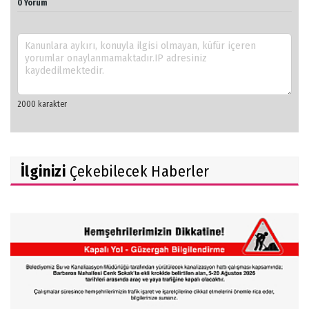
0 Yorum
İlginizi
Çekebilecek Haberler