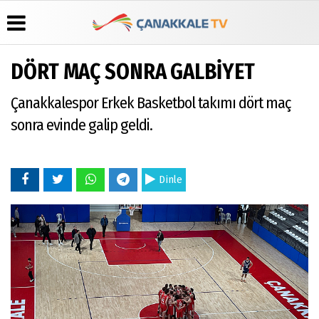
DÖRT MAÇ SONRA GALBİYET
Üye Paneli
Hava
Köşe
Künye
Çanakkalespor Erkek Basketbol takımı dört maç
Durumu
Yazarları
Haber
İletişim
Arşivi
Gazete
Video
sonra evinde galip geldi.
Çerez
Manşetleri
Galeri
Gazete
Politikası
Arşivi
Anketler
Foto
Gizlilik
Galeri
Günün
Biyografiler
İlkeleri
Dinle
Haberleri