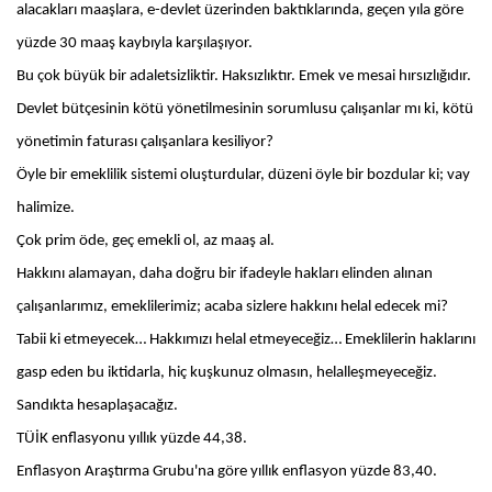
alacakları maaşlara, e-devlet üzerinden baktıklarında, geçen yıla göre
yüzde 30 maaş kaybıyla karşılaşıyor.
Bu çok büyük bir adaletsizliktir. Haksızlıktır. Emek ve mesai hırsızlığıdır.
Devlet bütçesinin kötü yönetilmesinin sorumlusu çalışanlar mı ki, kötü
yönetimin faturası çalışanlara kesiliyor?
Öyle bir emeklilik sistemi oluşturdular, düzeni öyle bir bozdular ki; vay
halimize.
Çok prim öde, geç emekli ol, az maaş al.
Hakkını alamayan, daha doğru bir ifadeyle hakları elinden alınan
çalışanlarımız, emeklilerimiz; acaba sizlere hakkını helal edecek mi?
Tabii ki etmeyecek… Hakkımızı helal etmeyeceğiz… Emeklilerin haklarını
gasp eden bu iktidarla, hiç kuşkunuz olmasın, helalleşmeyeceğiz.
Sandıkta hesaplaşacağız.
TÜİK enflasyonu yıllık yüzde 44,38.
Enflasyon Araştırma Grubu'na göre yıllık enflasyon yüzde 83,40.