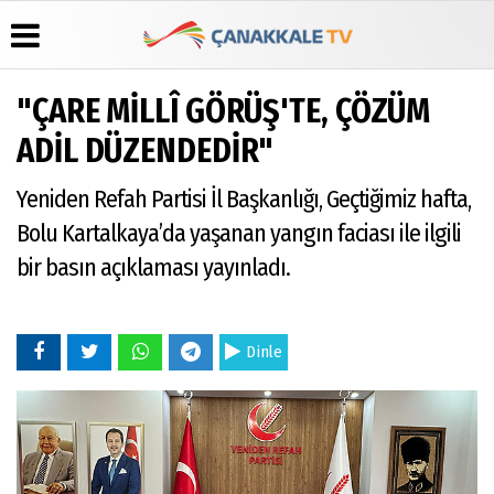
"ÇARE MİLLÎ GÖRÜŞ'TE, ÇÖZÜM
Üye Paneli
Hava
Köşe
Künye
ADİL DÜZENDEDİR"
Durumu
Yazarları
Haber
İletişim
Arşivi
Gazete
Video
Yeniden Refah Partisi İl Başkanlığı, Geçtiğimiz hafta,
Çerez
Manşetleri
Galeri
Gazete
Politikası
Bolu Kartalkaya’da yaşanan yangın faciası ile ilgili
Arşivi
Anketler
Foto
Gizlilik
Galeri
bir basın açıklaması yayınladı.
Günün
Biyografiler
İlkeleri
Haberleri
Dinle