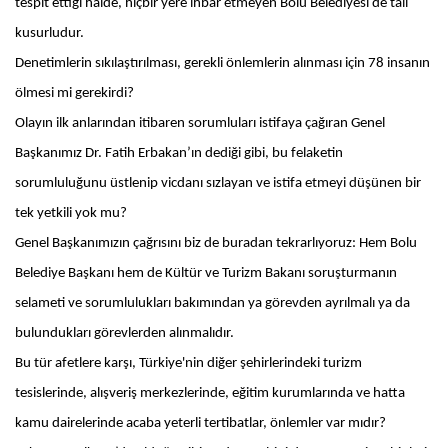
tespit ettiği halde, hiçbir yere ihbar etmeyen Bolu Belediyesi de tali
kusurludur.
Denetimlerin sıkılaştırılması, gerekli önlemlerin alınması için 78 insanın
ölmesi mi gerekirdi?
Olayın ilk anlarından itibaren sorumluları istifaya çağıran Genel
Başkanımız Dr. Fatih Erbakan’ın dediği gibi, bu felaketin
sorumluluğunu üstlenip vicdanı sızlayan ve istifa etmeyi düşünen bir
tek yetkili yok mu?
Genel Başkanımızın çağrısını biz de buradan tekrarlıyoruz: Hem Bolu
Belediye Başkanı hem de Kültür ve Turizm Bakanı soruşturmanın
selameti ve sorumlulukları bakımından ya görevden ayrılmalı ya da
bulundukları görevlerden alınmalıdır.
Bu tür afetlere karşı, Türkiye'nin diğer şehirlerindeki turizm
tesislerinde, alışveriş merkezlerinde, eğitim kurumlarında ve hatta
kamu dairelerinde acaba yeterli tertibatlar, önlemler var mıdır?