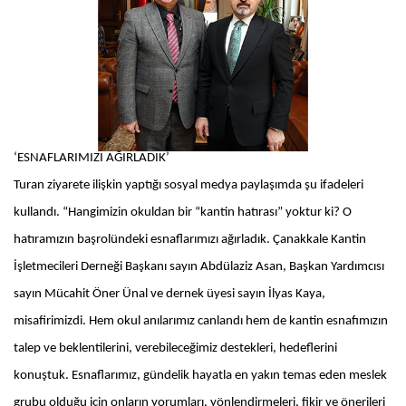
‘ESNAFLARIMIZI AĞIRLADIK’
Turan ziyarete ilişkin yaptığı sosyal medya paylaşımda şu ifadeleri
kullandı. “Hangimizin okuldan bir “kantin hatırası” yoktur ki? O
hatıramızın başrolündeki esnaflarımızı ağırladık. Çanakkale Kantin
İşletmecileri Derneği Başkanı sayın Abdülaziz Asan, Başkan Yardımcısı
sayın Mücahit Öner Ünal ve dernek üyesi sayın İlyas Kaya,
misafirimizdi. Hem okul anılarımız canlandı hem de kantin esnafımızın
talep ve beklentilerini, verebileceğimiz destekleri, hedeflerini
konuştuk. Esnaflarımız, gündelik hayatla en yakın temas eden meslek
grubu olduğu için onların yorumları, yönlendirmeleri, fikir ve önerileri