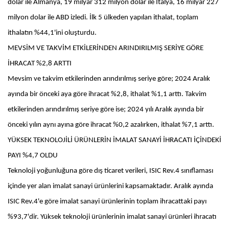
dolar ile Almanya, 19 milyar 312 milyon dolar ile İtalya, 16 milyar 227
milyon dolar ile ABD izledi. İlk 5 ülkeden yapılan ithalat, toplam
ithalatın %44,1'ini oluşturdu.
MEVSİM VE TAKVİM ETKİLERİNDEN ARINDIRILMIŞ SERİYE GÖRE
İHRACAT %2,8 ARTTI
Mevsim ve takvim etkilerinden arındırılmış seriye göre; 2024 Aralık
ayında bir önceki aya göre ihracat %2,8, ithalat %1,1 arttı. Takvim
etkilerinden arındırılmış seriye göre ise; 2024 yılı Aralık ayında bir
önceki yılın aynı ayına göre ihracat %0,2 azalırken, ithalat %7,1 arttı.
YÜKSEK TEKNOLOJİLİ ÜRÜNLERİN İMALAT SANAYİ İHRACATI İÇİNDEKİ
PAYI %4,7 OLDU
Teknoloji yoğunluğuna göre dış ticaret verileri, ISIC Rev.4 sınıflaması
içinde yer alan imalat sanayi ürünlerini kapsamaktadır. Aralık ayında
ISIC Rev.4'e göre imalat sanayi ürünlerinin toplam ihracattaki payı
%93,7'dir. Yüksek teknoloji ürünlerinin imalat sanayi ürünleri ihracatı