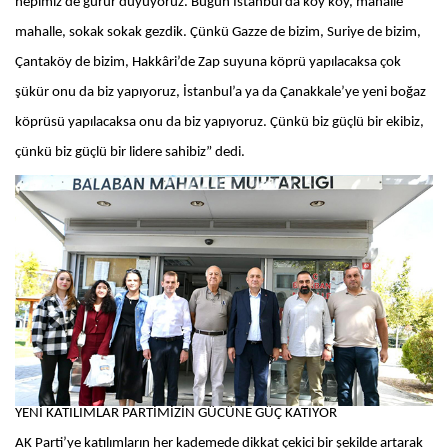
hepimiz de gurur duyuyoruz. Bugün İstanbul’da köy köy, mahalle
mahalle, sokak sokak gezdik. Çünkü Gazze de bizim, Suriye de bizim,
Çantaköy de bizim, Hakkâri’de Zap suyuna köprü yapılacaksa çok
şükür onu da biz yapıyoruz, İstanbul’a ya da Çanakkale’ye yeni boğaz
köprüsü yapılacaksa onu da biz yapıyoruz. Çünkü biz güçlü bir ekibiz,
çünkü biz güçlü bir lidere sahibiz” dedi.
YENİ KATILIMLAR PARTİMİZİN GÜCÜNE GÜÇ KATIYOR
AK Parti’ye katılımların her kademede dikkat çekici bir şekilde artarak