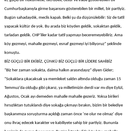
ki, güçlü bir hükümetle, tecrübeli, cesur ve irade gösterebilen bir
Cumhurbaşkanıyla girme başarısını gösterebilen bir millet, bir partiyiz.
Bugün sahadaydık, meclis kapalı. Belki şu da düşünülebilir: Siz de tatil
yapacak kültür de yok. Bu arada biz köyden geldik, sokaktan geldik,
tarladan geldik. CHP’liler kadar tatil yapmayı beceremeyebiliriz. Ama
köy gezmeyi, mahalle gezmeyi, esnaf gezmeyi iyi biliyoruz” şeklinde
konuştu.
BİZ GÜÇLÜ BİR EKİBİZ, ÇÜNKÜ BİZ GÜÇLÜ BİR LİDERE SAHİBİZ
“Biz her zaman sokakta, daima halkın arasındayız” diyen Gider;
“Sokaklara çıkacaksak ya memleket saldırı altında olduğu zaman 15
Temmuz’da olduğu gibi çıkarız, ya milletimizin derdi var mı diye Eylül,
Ağustos, Ocak ayı demeden mahalle mahalle gezeriz. Yoksa birileri
hırsızlıktan tutuklandı diye sokağa çıkmayı bırakın, bizim bir belediye
başkanımıza soruşturma açıldığı zaman önce ‘ne olur ne olmaz’ diye
onu ihraç edecek karakter ve kabiliyete sahip bir partiyiz. Bununla