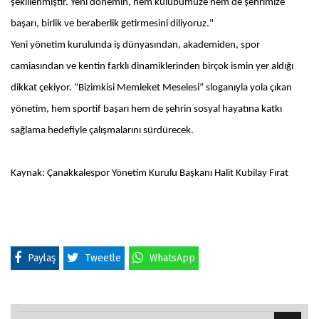
şekillenmiştir. Yeni dönemin, hem kulübümüze hem de şehrimize
başarı, birlik ve beraberlik getirmesini diliyoruz."
Yeni yönetim kurulunda iş dünyasından, akademiden, spor
camiasından ve kentin farklı dinamiklerinden birçok ismin yer aldığı
dikkat çekiyor. “Bizimkisi Memleket Meselesi” sloganıyla yola çıkan
yönetim, hem sportif başarı hem de şehrin sosyal hayatına katkı
sağlama hedefiyle çalışmalarını sürdürecek.
Kaynak: Çanakkalespor Yönetim Kurulu Başkanı Halit Kubilay Fırat
Paylaş
Tweetle
WhatsApp