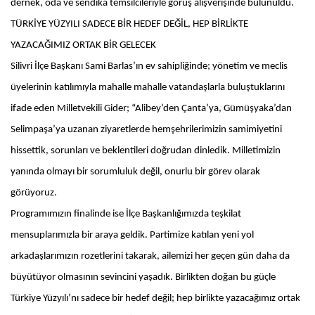
dernek, oda ve sendika temsilcileriyle görüş alışverişinde bulunuldu.
TÜRKİYE YÜZYILI SADECE BİR HEDEF DEĞİL, HEP BİRLİKTE
YAZACAĞIMIZ ORTAK BİR GELECEK
Silivri İlçe Başkanı Sami Barlas’ın ev sahipliğinde; yönetim ve meclis
üyelerinin katılımıyla mahalle mahalle vatandaşlarla buluştuklarını
ifade eden Milletvekili Gider; “Alibey’den Çanta’ya, Gümüşyaka’dan
Selimpaşa’ya uzanan ziyaretlerde hemşehrilerimizin samimiyetini
hissettik, sorunları ve beklentileri doğrudan dinledik. Milletimizin
yanında olmayı bir sorumluluk değil, onurlu bir görev olarak
görüyoruz.
Programımızın finalinde ise İlçe Başkanlığımızda teşkilat
mensuplarımızla bir araya geldik. Partimize katılan yeni yol
arkadaşlarımızın rozetlerini takarak, ailemizi her geçen gün daha da
büyütüyor olmasının sevincini yaşadık. Birlikten doğan bu güçle
Türkiye Yüzyılı’nı sadece bir hedef değil; hep birlikte yazacağımız ortak