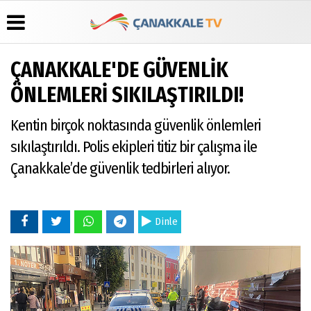
ÇANAKKALE'DE GÜVENLİK
Üye Paneli
Hava
Köşe
Künye
ÖNLEMLERİ SIKILAŞTIRILDI!
Durumu
Yazarları
Haber
İletişim
Arşivi
Gazete
Video
Kentin birçok noktasında güvenlik önlemleri
Çerez
Manşetleri
Galeri
Gazete
Politikası
sıkılaştırıldı. Polis ekipleri titiz bir çalışma ile
Arşivi
Anketler
Foto
Gizlilik
Galeri
Çanakkale’de güvenlik tedbirleri alıyor.
Günün
Biyografiler
İlkeleri
Haberleri
Dinle