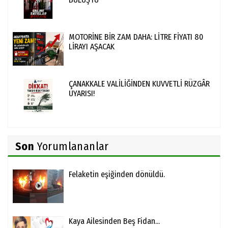
MOTORİNE BİR ZAM DAHA: LİTRE FİYATI 80
LİRAYI AŞACAK
ÇANAKKALE VALİLİĞİNDEN KUVVETLİ RÜZGÂR
UYARISI!
Son
Yorumlananlar
Felaketin eşiğinden dönüldü.
Kaya Ailesinden Beş Fidan...