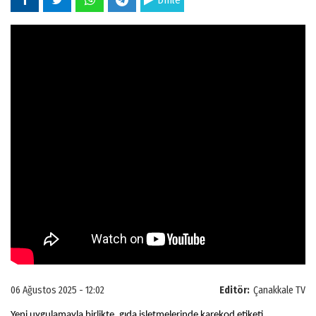
Dinle
06 Ağustos 2025 - 12:02
Editör:
Çanakkale TV
Yeni uygulamayla birlikte, gıda işletmelerinde karekod etiketi