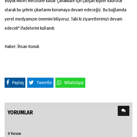
Büyük Millet Meclisine kadar Çanakkale için çalışan kişiler kadrolar
olarak bu şehrin çıkarlarını korumaya devam edeceğiz. Bu bağlamda
yerel medyamızın önemini biliyoruz. Tabi ki ziyaretlerimizi devam
edecek" ifadelerini kullandı.
Haber: İhsan Konuk
Paylaş
Tweetle
WhatsApp
YORUMLAR
0 Yorum