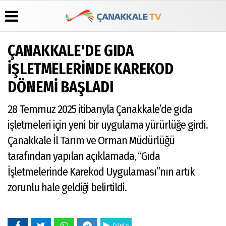
ÇANAKKALE'DE GIDA
Üye Paneli
Hava
Köşe
Künye
İŞLETMELERİNDE KAREKOD
Durumu
Yazarları
Haber
İletişim
DÖNEMİ BAŞLADI
Arşivi
Gazete
Video
Çerez
Manşetleri
Galeri
Gazete
Politikası
28 Temmuz 2025 itibarıyla Çanakkale’de gıda
Arşivi
Anketler
Foto
Gizlilik
Galeri
Günün
Biyografiler
İlkeleri
işletmeleri için yeni bir uygulama yürürlüğe girdi.
Haberleri
Çanakkale İl Tarım ve Orman Müdürlüğü
tarafından yapılan açıklamada, “Gıda
İşletmelerinde Karekod Uygulaması”nın artık
zorunlu hale geldiği belirtildi.