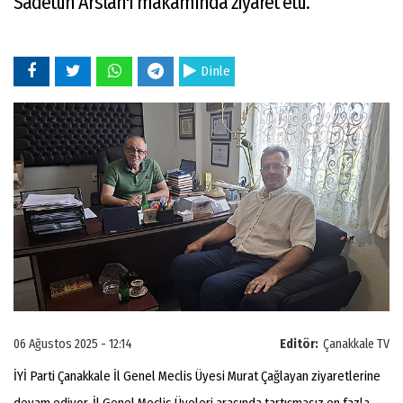
Sadettin Arslan'ı makamında ziyaret etti.
Dinle
06 Ağustos 2025 - 12:14
Editör:
Çanakkale TV
İYİ Parti Çanakkale İl Genel Meclis Üyesi Murat Çağlayan ziyaretlerine
devam ediyor. İl Genel Meclis Üyeleri arasında tartışmasız en fazla