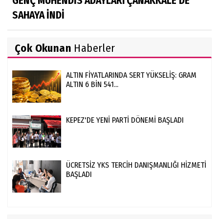
GENÇ MÜHENDİS ADAYLARI ÇANAKKALE’DE
SAHAYA İNDİ
Çok Okunan
Haberler
ALTIN FİYATLARINDA SERT YÜKSELİŞ: GRAM
ALTIN 6 BİN 541...
KEPEZ'DE YENİ PARTİ DÖNEMİ BAŞLADI
ÜCRETSİZ YKS TERCİH DANIŞMANLIĞI HİZMETİ
BAŞLADI