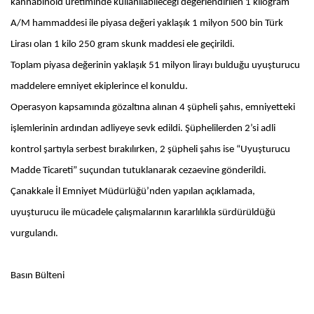
kannabinoid üretiminde kullanılabileceği değerlendirilen 1 kilogram
A/M hammaddesi ile piyasa değeri yaklaşık 1 milyon 500 bin Türk
Lirası olan 1 kilo 250 gram skunk maddesi ele geçirildi.
Toplam piyasa değerinin yaklaşık 51 milyon lirayı bulduğu uyuşturucu
maddelere emniyet ekiplerince el konuldu.
Operasyon kapsamında gözaltına alınan 4 şüpheli şahıs, emniyetteki
işlemlerinin ardından adliyeye sevk edildi. Şüphelilerden 2’si adli
kontrol şartıyla serbest bırakılırken, 2 şüpheli şahıs ise “Uyuşturucu
Madde Ticareti” suçundan tutuklanarak cezaevine gönderildi.
Çanakkale İl Emniyet Müdürlüğü’nden yapılan açıklamada,
uyuşturucu ile mücadele çalışmalarının kararlılıkla sürdürüldüğü
vurgulandı.
Basın Bülteni