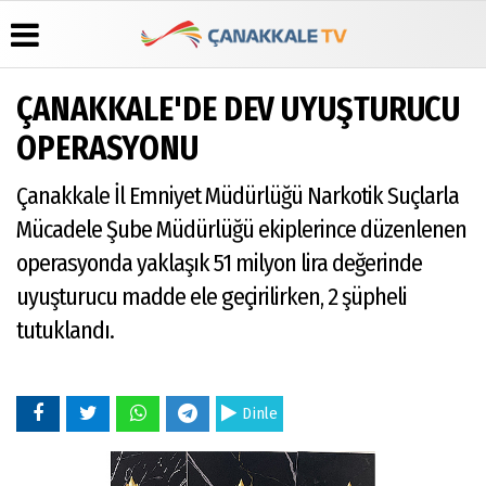
ÇANAKKALE'DE DEV UYUŞTURUCU
Üye Paneli
Hava
Köşe
Künye
OPERASYONU
Durumu
Yazarları
Haber
İletişim
Arşivi
Gazete
Video
Çanakkale İl Emniyet Müdürlüğü Narkotik Suçlarla
Çerez
Manşetleri
Galeri
Gazete
Politikası
Mücadele Şube Müdürlüğü ekiplerince düzenlenen
Arşivi
Anketler
Foto
Gizlilik
Galeri
operasyonda yaklaşık 51 milyon lira değerinde
Günün
Biyografiler
İlkeleri
Haberleri
uyuşturucu madde ele geçirilirken, 2 şüpheli
tutuklandı.
Dinle