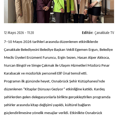
12 Mayıs 2026 - 11:20
Editör:
Çanakkale TV
7–10 Mayıs 2026 tarihleri arasında düzenlenen etkinliklerde
Çanakkale Belediyesini Belediye Başkan Vekili Egemen Ergun, Belediye
Meclis Üyeleri Ercüment Furuncu, Ergin Sezen, Hasan Alper Akkoca,
Nurcan Bingöl ve Simge Çakmak ile Ulaşım Hizmetleri Müdürü Pınar
Karabacak ve müdürlük personeli Elif Ünal temsil etti.
Programın ilk gününde heyet, Osnabrück Şehir Kütüphanesi'nde
düzenlenen “Kitaplar Dünyayı Geziyor” etkinliğine katıldı. Kardeş
şehirlerden gelen delegasyonlarla birlikte gerçekleştirilen programda
şehirler arasında kitap değişimi yapıldı, kültürel bağların
güçlendirilmesine yönelik mesajlar verildi. Etkinlikte Osnabrück