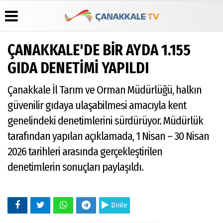
ÇANAKKALE'DE BİR AYDA 1.155
Üye Paneli
Hava
Köşe
Künye
GIDA DENETİMİ YAPILDI
Durumu
Yazarları
Haber
İletişim
Arşivi
Gazete
Video
Çanakkale İl Tarım ve Orman Müdürlüğü, halkın
Çerez
Manşetleri
Galeri
Gazete
Politikası
güvenilir gıdaya ulaşabilmesi amacıyla kent
Arşivi
Anketler
Foto
Gizlilik
Galeri
genelindeki denetimlerini sürdürüyor. Müdürlük
Günün
Biyografiler
İlkeleri
Haberleri
tarafından yapılan açıklamada, 1 Nisan – 30 Nisan
2026 tarihleri arasında gerçekleştirilen
denetimlerin sonuçları paylaşıldı.
Dinle