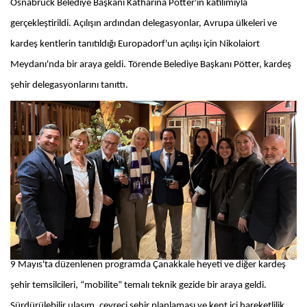
Osnabrück Belediye Başkanı Katharina Pötter'in katılımıyla
gerçekleştirildi. Açılışın ardından delegasyonlar, Avrupa ülkeleri ve
kardeş kentlerin tanıtıldığı Europadorf'un açılışı için Nikolaiort
Meydanı'nda bir araya geldi. Törende Belediye Başkanı Pötter, kardeş
şehir delegasyonlarını tanıttı.
9 Mayıs'ta düzenlenen programda Çanakkale heyeti ve diğer kardeş
şehir temsilcileri, “mobilite” temalı teknik gezide bir araya geldi.
Sürdürülebilir ulaşım, çevreci şehir planlaması ve kent içi hareketlilik