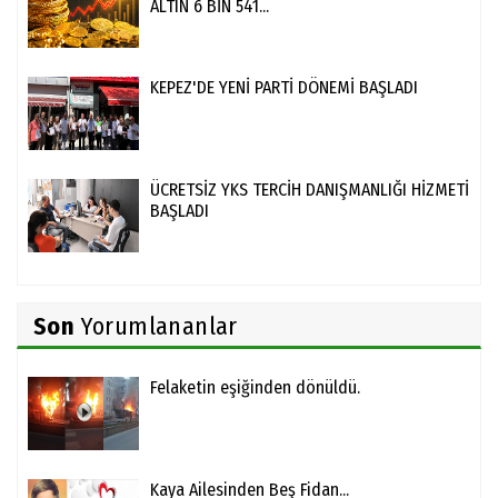
ALTIN 6 BİN 541...
KEPEZ'DE YENİ PARTİ DÖNEMİ BAŞLADI
ÜCRETSİZ YKS TERCİH DANIŞMANLIĞI HİZMETİ
BAŞLADI
Son
Yorumlananlar
Felaketin eşiğinden dönüldü.
Kaya Ailesinden Beş Fidan...