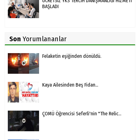
ÜCRETSİZ YKS TERCİH DANIŞMANLIĞI HİZMETİ
BAŞLADI
Son
Yorumlananlar
Felaketin eşiğinden dönüldü.
Kaya Ailesinden Beş Fidan...
ÇOMÜ Öğrencisi Seferli'nin "The Relic...