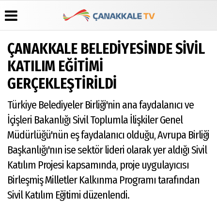
ÇANAKKALE BELEDİYESİNDE SİVİL
Üye Paneli
Hava
Köşe
Künye
KATILIM EĞİTİMİ
Durumu
Yazarları
Haber
İletişim
GERÇEKLEŞTİRİLDİ
Arşivi
Gazete
Video
Çerez
Manşetleri
Galeri
Gazete
Politikası
Türkiye Belediyeler Birliği'nin ana faydalanıcı ve
Arşivi
Anketler
Foto
Gizlilik
Galeri
Günün
Biyografiler
İlkeleri
İçişleri Bakanlığı Sivil Toplumla İlişkiler Genel
Haberleri
Müdürlüğü'nün eş faydalanıcı olduğu, Avrupa Birliği
Başkanlığı'nın ise sektör lideri olarak yer aldığı Sivil
Katılım Projesi kapsamında, proje uygulayıcısı
Birleşmiş Milletler Kalkınma Programı tarafından
Sivil Katılım Eğitimi düzenlendi.