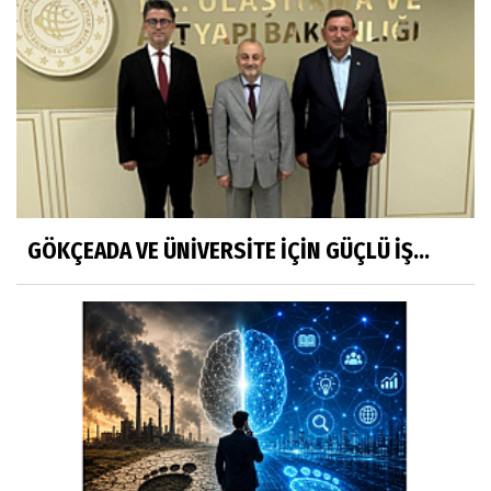
GÖKÇEADA VE ÜNİVERSİTE İÇİN GÜÇLÜ İŞ...