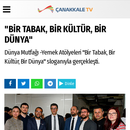
"BİR TABAK, BİR KÜLTÜR, BİR
Üye Paneli
Hava
Köşe
Künye
DÜNYA"
Durumu
Yazarları
Haber
İletişim
Arşivi
Gazete
Video
Dünya Mutfağı -Yemek Atölyeleri "Bir Tabak, Bir
Çerez
Manşetleri
Galeri
Gazete
Politikası
Kültür, Bir Dünya" sloganıyla gerçekleşti.
Arşivi
Anketler
Foto
Gizlilik
Galeri
Günün
Biyografiler
İlkeleri
Haberleri
Dinle