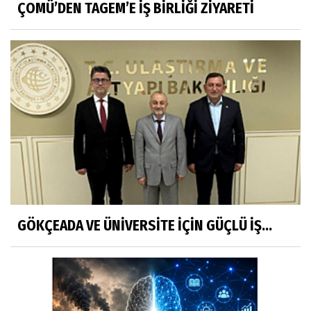
ÇOMÜ’DEN TAGEM’E İŞ BİRLİĞİ ZİYARETİ
GÖKÇEADA VE ÜNİVERSİTE İÇİN GÜÇLÜ İŞ...