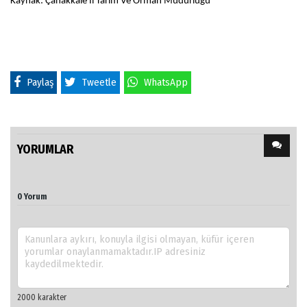
Kaynak: Çanakkale İl Tarım Ve Orman Müdürlüğü
Paylaş
Tweetle
WhatsApp
YORUMLAR
0 Yorum