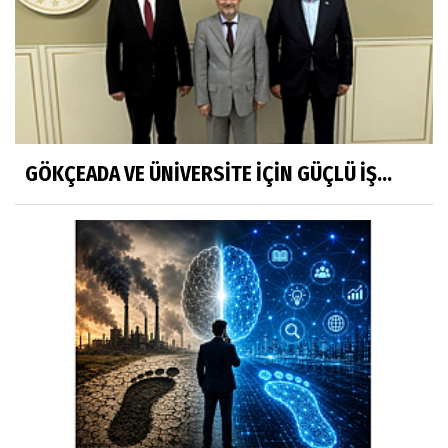
GÖKÇEADA VE ÜNİVERSİTE İÇİN GÜÇLÜ İŞ...