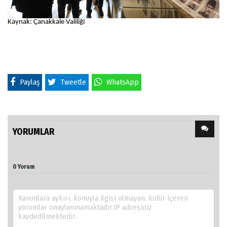
Kaynak: Çanakkale Valiliği
Paylaş
Tweetle
WhatsApp
YORUMLAR
0 Yorum