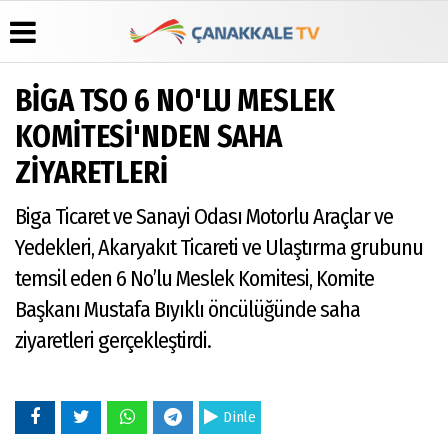
BİGA TSO 6 NO'LU MESLEK
Üye Paneli
Hava
Köşe
Künye
KOMİTESİ'NDEN SAHA
Durumu
Yazarları
Haber
İletişim
ZİYARETLERİ
Arşivi
Gazete
Video
Çerez
Manşetleri
Galeri
Gazete
Politikası
Biga Ticaret ve Sanayi Odası Motorlu Araçlar ve
Arşivi
Anketler
Foto
Gizlilik
Galeri
Günün
Biyografiler
İlkeleri
Yedekleri, Akaryakıt Ticareti ve Ulaştırma grubunu
Haberleri
temsil eden 6 No’lu Meslek Komitesi, Komite
Başkanı Mustafa Bıyıklı öncülüğünde saha
ziyaretleri gerçekleştirdi.
Dinle