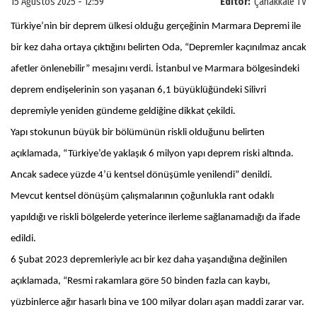
15 Ağustos 2025 - 12:59
Editör:
Çanakkale TV
Türkiye’nin bir deprem ülkesi olduğu gerçeğinin Marmara Depremi ile
bir kez daha ortaya çıktığını belirten Oda, “Depremler kaçınılmaz ancak
afetler önlenebilir” mesajını verdi. İstanbul ve Marmara bölgesindeki
deprem endişelerinin son yaşanan 6,1 büyüklüğündeki Silivri
depremiyle yeniden gündeme geldiğine dikkat çekildi.
Yapı stokunun büyük bir bölümünün riskli olduğunu belirten
açıklamada, “Türkiye’de yaklaşık 6 milyon yapı deprem riski altında.
Ancak sadece yüzde 4’ü kentsel dönüşümle yenilendi” denildi.
Mevcut kentsel dönüşüm çalışmalarının çoğunlukla rant odaklı
yapıldığı ve riskli bölgelerde yeterince ilerleme sağlanamadığı da ifade
edildi.
6 Şubat 2023 depremleriyle acı bir kez daha yaşandığına değinilen
açıklamada, “Resmi rakamlara göre 50 binden fazla can kaybı,
yüzbinlerce ağır hasarlı bina ve 100 milyar doları aşan maddi zarar var.