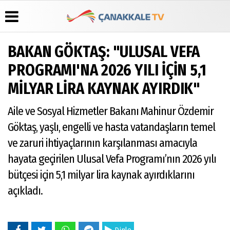
BAKAN GÖKTAŞ: "ULUSAL VEFA
Üye Paneli
Hava
Köşe
Künye
PROGRAMI'NA 2026 YILI İÇİN 5,1
Durumu
Yazarları
Haber
İletişim
MİLYAR LİRA KAYNAK AYIRDIK"
Arşivi
Gazete
Video
Çerez
Manşetleri
Galeri
Gazete
Politikası
Aile ve Sosyal Hizmetler Bakanı Mahinur Özdemir
Arşivi
Anketler
Foto
Gizlilik
Galeri
Günün
Biyografiler
İlkeleri
Göktaş, yaşlı, engelli ve hasta vatandaşların temel
Haberleri
ve zaruri ihtiyaçlarının karşılanması amacıyla
hayata geçirilen Ulusal Vefa Programı’nın 2026 yılı
bütçesi için 5,1 milyar lira kaynak ayırdıklarını
açıkladı.