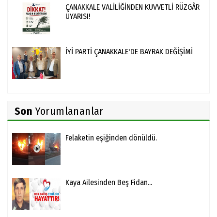
ÇANAKKALE VALİLİĞİNDEN KUVVETLİ RÜZGÂR
UYARISI!
İYİ PARTİ ÇANAKKALE'DE BAYRAK DEĞİŞİMİ
Son
Yorumlananlar
Felaketin eşiğinden dönüldü.
Kaya Ailesinden Beş Fidan...